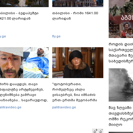
ბილისი - ბუდაპეშტი
თბილისი - რომი 1641.00
421.00 ლარიდან
ლარიდან
ly.ge
fly.ge
როდის დაი
საქართველ
მთავარი შ
საბედისწე
ძირს დააგდეს, თავი
"ფოტოსურათი,
სფალტზე არტყმევინეს,
რომელზეც ახლა
ღენიშნება უამრავი
ვისაუბრებ, ნია იმნაძის
აზიანება... სავარაუდოდ,
ერთ-ერთმა მეგობარმა
ძებდნენ ან დებდნენ
გამომიგზავნა..." - ეკა
alitravideo.ge
palitravideo.ge
შავ ზღვაში
არკოტიკს" - რას ჰყვება
კუპატაძე
თავდასხმე
დვოკატი კურიერზე,
ომში რეკო
რომელსაც
მიიღო
არასრულწლოვანები
ა
ა
ფიზიკურად