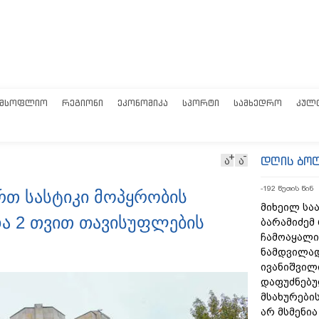
ᲛᲡᲝᲤᲚᲘᲝ
ᲠᲔᲒᲘᲝᲜᲘ
ᲔᲙᲝᲜᲝᲛᲘᲙᲐ
ᲡᲞᲝᲠᲢᲘ
ᲡᲐᲛᲮᲔᲓᲠᲝ
ᲙᲣᲚ
დღის ბო
ა
ა
-192 წუთის წინ
რთ სასტიკი მოპყრობის
მიხეილ სა
ა 2 თვით თავისუფლების
ბარამიძემ
ჩამოაყალი
ნამდვილად
ივანიშვილ
დაფუძნებუ
მსახურების
არ მსმენი