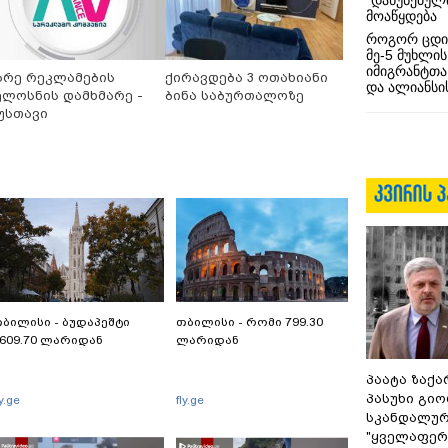
“დაწუნებულ
მოაწყდება
როგორ ცდი
მე-5 მუხლის
იმიგრანტთა
არე რეკლამების
ქირავდება 3 ოთახიანი
და ალიანსის
ელოსნის დამხმარე -
ბინა საბურთალოზე
უსთავი
ბილისი - ბუდაპეშტი
თბილისი - რომი 799.30
609.70 ლარიდან
ლარიდან
პაატა ზაქა
პასუხი გიო
ly.ge
fly.ge
სკანდალურ
"ყველაფერი