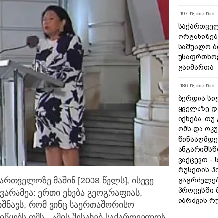
-197 წუთის წინ
საქართველ
ორგანიზებ
საშუალო ბ
უსაფრთხოე
გაიმართა
-186 წუთის წინ
ბერდია სიჭ
ყველაზე დ
იქნება, თუ
ომს და ოკ
წინააღმდე
ანგარიშსწ
ვაქცევთ - 
რუსეთის ჰ
ართველოზე მაშინ [2008 წელს], ისევე
გაგრძელებ
პროცესში 
ვა
რამეა: ერთი ეხება გეოგრაფიას,
იბრძვის რ
იშნავს, რომ ვინც საერთაშორისო
 იწყებს ომს,- ამის შესახებ საქართველოს