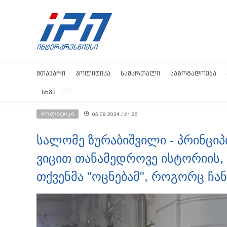
ᲛᲗᲐᲕᲐᲠᲘ
ᲞᲝᲚᲘᲢᲘᲙᲐ
ᲡᲐᲛᲐᲠᲗᲐᲚᲘ
ᲡᲐᲖᲝᲒᲐᲓᲝᲔᲑᲐ
ᲡᲮᲕᲐ
პოლიტიკა
05.08.2024 / 21:26
სალომე ზურაბიშვილი - პრინციპი
ვიცით თანამედროვე ისტორიის, 
თქვენმა "ოცნებამ", როგორც ჩან