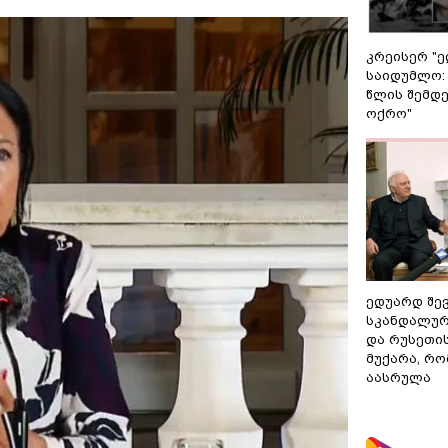
კრეისერ "ე
საიდუმლო:
წლის შემდე
ოქრო"
ედუარდ შე
სკანდალურ
და რუსეთი
მუქარა, რო
აასრულა