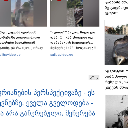
კამანში მ
მე გადმოვას
ტყუის"
რცელდება ავარიის
"- გათა***ბულო, წადი და
ომენტში გადაღებული
დაწერე განცხადება თუ
ადრები ბათუმიდან -
დანაშაულს ჩავდივარ...-
ვაიმე, ეს რა იყო, ყოჩაღ
მემუქრები?" - სოციალურ
მარშრუტკის" მძღოლს"
ქსელში სკანდალური
alitravideo.ge
palitravideo.ge
კადრები ვრცელდება
აგვისტოს ო
საბრძოლო
ა
ა
რუსული „ი
კიევის მთა
რიანების პერსპექტივაზე - ეს
ნებზე, ყველა გველოდება -
 არა გაჩერებული, შეჩერება