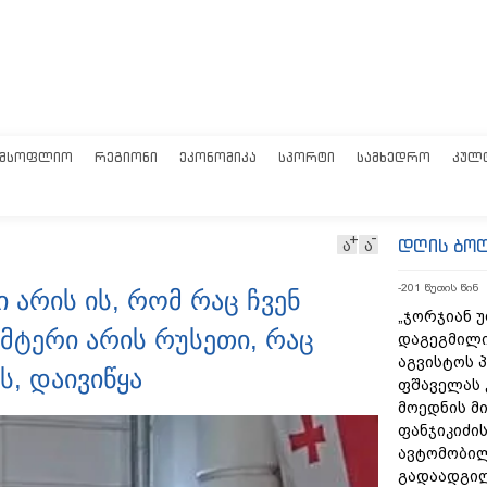
ᲛᲡᲝᲤᲚᲘᲝ
ᲠᲔᲒᲘᲝᲜᲘ
ᲔᲙᲝᲜᲝᲛᲘᲙᲐ
ᲡᲞᲝᲠᲢᲘ
ᲡᲐᲛᲮᲔᲓᲠᲝ
ᲙᲣᲚ
დღის ბო
ა
ა
-201 წუთის წინ
 არის ის, რომ რაც ჩვენ
„ჯორჯიან 
მტერი არის რუსეთი, რაც
დაგეგმილი
აგვისტოს პ
ს, დაივიწყა
ფშაველას 
მოედნის მ
ფანჯიკიძის
ავტომობი
გადაადგილ