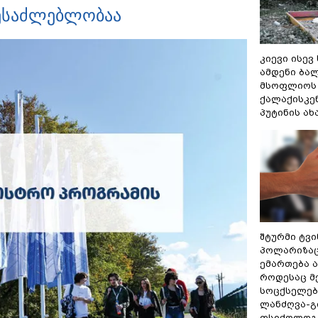
შესაძლებლობაა
კიევი ისევ
ამდენი ბა
მსოფლიოს 
ქალაქისკენ
პუტინის ა
შტურმი ტვ
პოლარიზაცი
ემართება ა
როდესაც მ
სოცქსელებ
ლანძღვა-გი
ფსიქოლოგ 