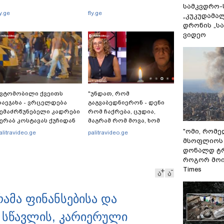
სამკვდრო-
ly.ge
fly.ge
„კუკუდამალ
დრონის „ს
ვიდეო
ვტომობილი ქვეითს
"უნდათ, რომ
აეჯახა - ვრცელდება
გაგვაბედნიერონ - დენი
ემაძრწუნებელი კადრები
რომ ჩაქრება, ცუდია,
ერაბ კოსტავას ქუჩიდან
მაგრამ რომ მოვა, ხომ
გაგვეხარდება“ -
"ომი, რომ
alitravideo.ge
palitravideo.ge
"Palitranews"-ს პირდეპირ
მსოფლიოს 
ეთერში გია ხუხაშვილი
დონალდ ტრ
სანთლის შუქით ჩაერთო
როგორ მოიქ
Times
ა
ა
ამა ფინანსებისა და
- სწავლის, კარიერული