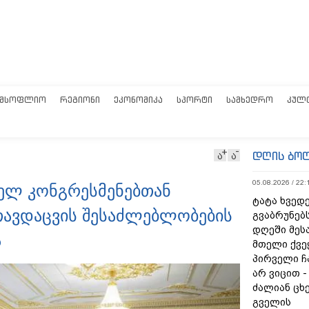
ᲛᲡᲝᲤᲚᲘᲝ
ᲠᲔᲒᲘᲝᲜᲘ
ᲔᲙᲝᲜᲝᲛᲘᲙᲐ
ᲡᲞᲝᲠᲢᲘ
ᲡᲐᲛᲮᲔᲓᲠᲝ
ᲙᲣᲚ
დღის ბო
ა
ა
05.08.2026 / 22:
ელ კონგრესმენებთან
ტატა ხვედე
 თავდაცვის შესაძლებლობების
გვაბრუნებს
დღეში მეს
ა
მთელი ქვე
პირველი ჩ
არ ვიცით 
ძალიან ცხ
გველის