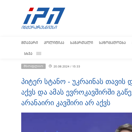
ᲛᲗᲐᲕᲐᲠᲘ
ᲞᲝᲚᲘᲢᲘᲙᲐ
ᲡᲐᲛᲐᲠᲗᲐᲚᲘ
ᲡᲐᲖᲝᲒᲐᲓᲝᲔᲑᲐ
ᲡᲮᲕᲐ
მსოფლიო
20.08.2024 / 15:33
პიტერ სტანო - უკრაინას თავის
აქვს და ამას ევროკავშირში გაწ
არანაირი კავშირი არ აქვს