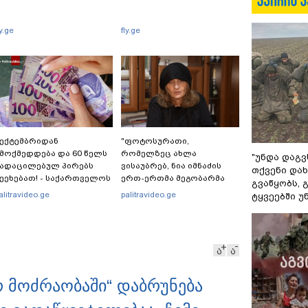
ly.ge
fly.ge
ექტემბრიდან
"ფოტოსურათი,
მოქმედდება და 60 წელს
რომელზეც ახლა
"უნდა დაგვ
ადაცილებულ პირებს
ვისაუბრებ, ნია იმნაძის
თქვენი დახ
ეეხებათ! - საქართველოს
ერთ-ერთმა მეგობარმა
გვაწყობს,
როვნული ბანკი
გამომიგზავნა..." - ეკა
alitravideo.ge
palitravideo.ge
ტყვეებში უ
ანცხადებას ავრცელებს
კუპატაძე
ა
ა
 მოძრაობაში“ დაბრუნება