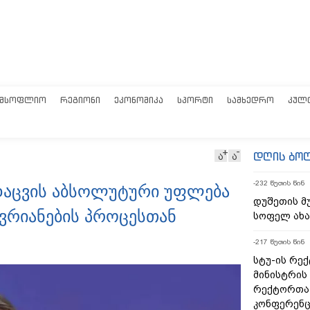
ᲛᲡᲝᲤᲚᲘᲝ
ᲠᲔᲒᲘᲝᲜᲘ
ᲔᲙᲝᲜᲝᲛᲘᲙᲐ
ᲡᲞᲝᲠᲢᲘ
ᲡᲐᲛᲮᲔᲓᲠᲝ
ᲙᲣᲚ
დღის ბო
ა
ა
-232 წუთის წინ
 დაცვის აბსოლუტური უფლება
დუშეთის მ
ევრიანების პროცესთან
სოფელ ახა
-217 წუთის წინ
სტუ-ის რე
მინისტრის
რექტორთა 
კონფერენც