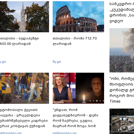
სამკვდრო-
„კუკუდამალ
დრონის „ს
ვიდეო
ბილისი - ბუდაპეშტი
თბილისი - რომი 712.70
403.00 ლარიდან
ლარიდან
ly.ge
fly.ge
"ომი, რომ
მსოფლიოს 
დონალდ ტრ
როგორ მოიქ
Times
ვტომობილი ქვეითს
"უნდათ, რომ
აეჯახა - ვრცელდება
გაგვაბედნიერონ - დენი
ემაძრწუნებელი კადრები
რომ ჩაქრება, ცუდია,
ერაბ კოსტავას ქუჩიდან
მაგრამ რომ მოვა, ხომ
გაგვეხარდება“ -
alitravideo.ge
palitravideo.ge