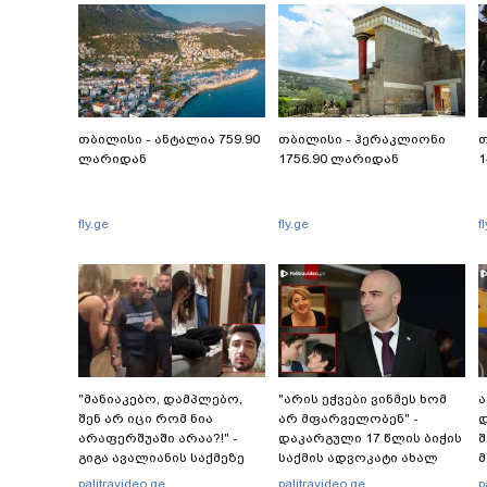
თბილისი - ანტალია 759.90
თბილისი - ჰერაკლიონი
თ
ლარიდან
1756.90 ლარიდან
1
fly.ge
fly.ge
f
"მანიაკებო, დამპლებო,
"არის ეჭვები ვინმეს ხომ
ა
შენ არ იცი რომ ნია
არ მფარველობენ" -
დ
არაფერშუაში არაა?!" -
დაკარგული 17 წლის ბიჭის
შ
გიგა ავალიანის საქმეზე
საქმის ადვოკატი ახალ
მ
ნია იმნაძეს აკავებენ
გარემოებებზე საუბრობს
palitravideo.ge
palitravideo.ge
p