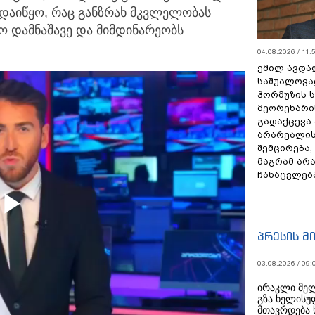
დაიწყო, რაც განზრახ მკვლელობას
ო დამნაშავე და მიმდინარეობს
04.08.2026 / 11:
ემილ ავდა
საშუალოვა
ჰორმუზის 
მეორეხარი
გადაქცევა
არარეალის
შემცირება,
მაგრამ არ
ჩანაცვლებ
Play
პრესის მ
03.08.2026 / 09:
ირაკლი მელ
Video
გზა ხელისუ
მთავრდება 