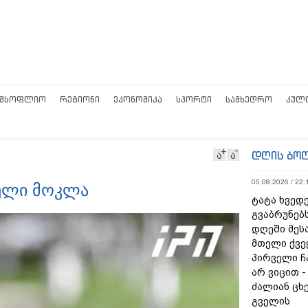
ᲛᲡᲝᲤᲚᲘᲝ
ᲠᲔᲒᲘᲝᲜᲘ
ᲔᲙᲝᲜᲝᲛᲘᲙᲐ
ᲡᲞᲝᲠᲢᲘ
ᲡᲐᲛᲮᲔᲓᲠᲝ
ᲙᲣᲚ
დღის ბო
ა
ა
05.08.2026 / 22:
ბელი მოკლა
ტატა ხვედე
გვაბრუნებს
დღეში მეს
მთელი ქვე
პირველი ჩ
არ ვიცით 
ძალიან ცხ
გველის