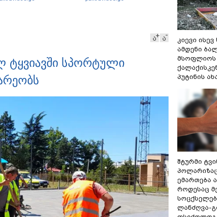
"Palitranews"-ს პირდეპირ
ეთერში გია ხუხაშვილი
სანთლის შუქით ჩაერთო
ა
ა
კიევი ისევ
ამდენი ბა
მსოფლიოს 
ლ ტყვიავში სპორტული
ქალაქისკენ
პუტინის ა
არეობს
შტურმი ტვ
პოლარიზაცი
ემართება ა
როდესაც მ
სოცქსელებ
ლანძღვა-გი
ფსიქოლოგ 