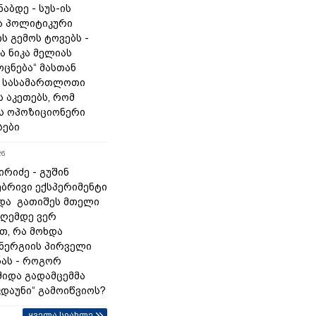
ნაბდე - სუს-ის
ა პოლიტიკური
ს გემოს ტოვებს -
ა ნიკა მელიას
„ოცნება“ მასთან
 სასამართლოთი
 აკეთებს, რომ
ს ოპოზიციონერი
სები
26
რიძე - გუშინ
ბრივი ექსპერიმენტი
და გათიშეს მთელი
დღემდე ვერ
თ, რა მოხდა
ნერგიის პირველი
ას - როგორ
შიდა გადამცემმა
კდაუნი“ გამოიწვიოს?
ყველა სიახლე