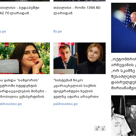
ბილისი - ბუდაპეშტი
თბილისი - რომი 1364.80
42.70 ლარიდან
ლარიდან
ly.ge
fly.ge
„ოქტომბრი
არჩევანის 
„ორ სკამზე
შესაძლებლ
ა გახდა “სამგორის”
"სისტემამ ნიკო
დასრულდეს
ეტროში სტუდენტის
კვარაცხელიას საქმის
მირიანაშვ
არდაცვალების მიზეზი -
ფიგურანტები ხელის
ნობილია ექსპერტიზის
გულზე ატარა არაერთი
ასუხი
წელი! ხომ არ იცით
alitravideo.ge
palitravideo.ge
რატომ?! იქნებ იმიტომ
რომ თავად დაუკვეთეს?!“
– ნიკო კვარაცხელიას
დედა განცხადებას
ა
ა
ავრცელებს