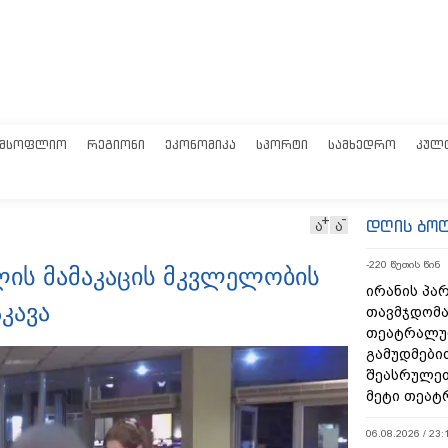
ᲛᲡᲝᲤᲚᲘᲝ
ᲠᲔᲒᲘᲝᲜᲘ
ᲔᲙᲝᲜᲝᲛᲘᲙᲐ
ᲡᲞᲝᲠᲢᲘ
ᲡᲐᲛᲮᲔᲓᲠᲝ
ᲙᲣᲚ
დღის ბო
ა
ა
-220 წუთის წინ
ლის მამაკაცის მკვლელობის
ირანის პა
კავა
თავმჯდომა
თეატრალუ
გამუდმები
შეასრულეთ
მეტი თეატ
06.08.2026 / 23: