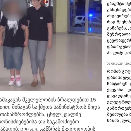
ვახუშტი მე
განცხადებ
ანგაჟირები
რაც შეეხებ
განაჩენს, 
შეზრდილი
ყველაფერს
დათრგუნო
პოლიტიკო
06.08.2026 / 20:
რომან გოცი
დანაშაულე
ჩაატარეს 
ქვეყანა - 
დავადგინე
მამაკაცის მკვლელობის ბრალდებით 15
ელექტროე
ციით,
შინაგან საქმეთა სამინისტროს შიდა
გამორთვის
თანამშრომლებმა, ცხელ კვალზე
შეიძლება 
ხაზმა „ლო
ნისძიებებისა და საგამოძიებო
დაბადებული გ.ყ. განზრახ მკვლელობის