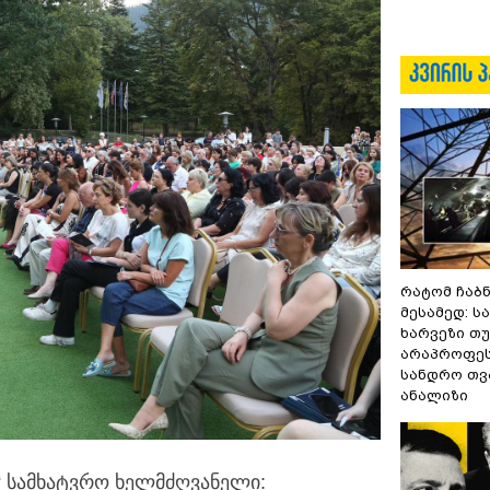
რატომ ჩაბ
მესამედ: ს
ხარვეზი თუ
არაპროფეს
სანდრო თ
ანალიზი
ს“ სამხატვრო ხელმძღვანელი: