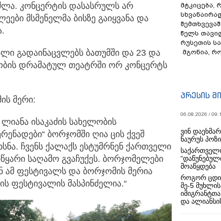
ძლა. კონცერტის დასასრულს არ
მტკიცება, 
სხვანაირა
ეები მსმენელმა ბისზე გაიყვანა და
შემთხვევაშ
.
წელს თავი
რუსეთის ს
ალი გადაინაცვლებს ბათუმში და 23 და
მგონია, რ
ლობის დრამატულ თეატრში ორ კონცერტს
პრესის მ
ს მერი:
06.08.2026 / 09:
 ლიანა ისაკაძის სახელობის
ვინ დაეხმა
რენადები“ ბორჯომში ღია ცის ქვეშ
ნაურუს პოზ
ნა. ჩვენს ქალაქს ესტუმრნენ ქართველი
საქართველო
წყარი საღამო გვაჩუქეს. ბორჯომელები
“დაწუნებულ
მოაწყდება
ამ ფესტივალს და ბორჯომის მერია
როგორ ცდი
ს ფესტივალის მასპინძელია.“
მე-5 მუხლის
იმიგრანტთა
და ალიანსის