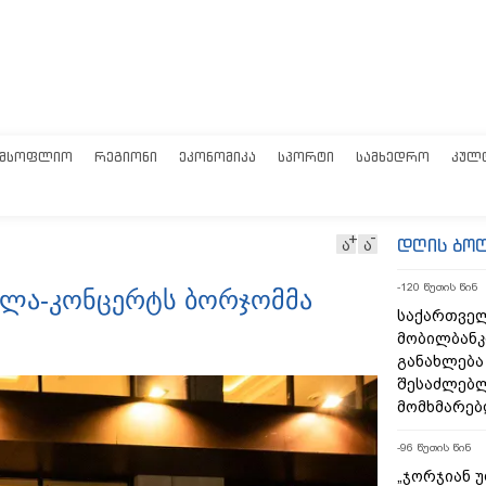
ᲛᲡᲝᲤᲚᲘᲝ
ᲠᲔᲒᲘᲝᲜᲘ
ᲔᲙᲝᲜᲝᲛᲘᲙᲐ
ᲡᲞᲝᲠᲢᲘ
ᲡᲐᲛᲮᲔᲓᲠᲝ
ᲙᲣᲚ
დღის ბო
ა
ა
-120 წუთის წინ
გალა-კონცერტს ბორჯომმა
საქართველ
მობილბანკ
განახლება
შესაძლებ
მომხმარებ
-96 წუთის წინ
„ჯორჯიან 