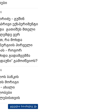
სები
26
რიძე - გუშინ
ბრივი ექსპერიმენტი
და გათიშეს მთელი
დღემდე ვერ
თ, რა მოხდა
ნერგიის პირველი
ას - როგორ
შიდა გადამცემმა
კდაუნი“ გამოიწვიოს?
09
ოს ბანკის
ის მორიგი
 - ახალი
ლობები
ლებისთვის
ყველა სიახლე