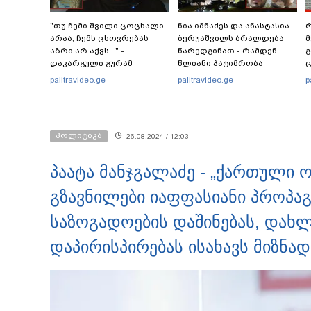
"თუ ჩემი შვილი ცოცხალი
ნია იმნაძეს და ანასტასია
რ
არაა, ჩემს ცხოვრებას
ბერუაშვილს ბრალდება
მ
აზრი არ აქვს..." -
წარედგინათ - რამდენ
გ
დაკარგული გურამ
წლიანი პატიმრობა
ც
დადიანიძის დედის
ემუქრებათ
პ
palitravideo.ge
palitravideo.ge
p
ემოციური მიმართვა
არასრულწლოვნებს?
პოლიტიკა
26.08.2024 / 12:03
პაატა მანჯგალაძე - „ქართული 
გზავნილები იაფფასიანი პროპა
საზოგადოების დაშინებას, დახ
დაპირისპირებას ისახავს მიზნად