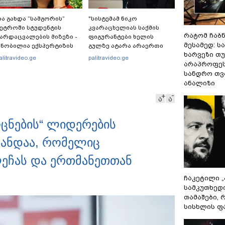
ა გახდა “სამგორის”
"სისტემამ ნიკო
ეტროში სტუდენტის
კვარაცხელიას საქმის
რატომ ჩაბ
არდაცვალების მიზეზი -
ფიგურანტები ხელის
მესამედ: ს
ნობილია ექსპერტიზის
გულზე ატარა არაერთი
ხარვეზი თუ
ასუხი
წელი! ხომ არ იცით
alitravideo.ge
palitravideo.ge
რატომ?! იქნებ იმიტომ
არაპროფეს
რომ თავად დაუკვეთეს?!“
სანდრო თ
– ნიკო კვარაცხელიას
ანალიზი
დედა განცხადებას
ა
ა
ავრცელებს
ოცნების“ ლიდერების
განდაა, რომელიც
ლეჩას და ერთმანეთთან
ჩაკეტილი 
სამკუთხედ
თამაშები,
სისხლის ფ