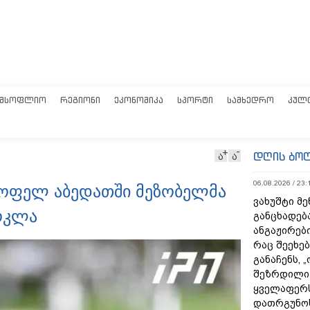
ᲛᲡᲝᲤᲚᲘᲝ
ᲠᲔᲒᲘᲝᲜᲘ
ᲔᲙᲝᲜᲝᲛᲘᲙᲐ
ᲡᲞᲝᲠᲢᲘ
ᲡᲐᲛᲮᲔᲓᲠᲝ
ᲙᲣᲚ
დღის ბო
ა
ა
06.08.2026 / 23:
სოფელ აბედათში მეზობელმა
ვახუშტი მე
ოკლა
განცხადებ
ანგაჟირები
რაც შეეხებ
განაჩენს, 
შეზრდილი
ყველაფერს
დათრგუნო