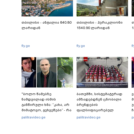
თბილისი - ანტალია 840.80
თბილისი - ჰერაკლიონი
თ
ლარიდან
1540.90 ლარიდან
1
fly.ge
fly.ge
f
"ბოლო წამებზე
ბათუმში, სისტემატურად
ნამდვილად ისმის
ამზადებდნენ ცნობილი
მ
განწირული ხმა: “კახა, არ
ბრენდების
უ
მიმატოვო, გეხვეწები” - რა
ფალსიფიცირებულ
ჩ
წერს და რა ვიდეოს
ვისკისა და სხვა
ც
palitravideo.ge
palitravideo.ge
p
აქვეყნებს ადვოკატი,
ალკოჰოლურ სასმელებს -
ლ
ტარიელ კაკაბაძე?
რა დეტალებს ასაჯაროებს
ა
ფინანსთა სამინისტროს
მ