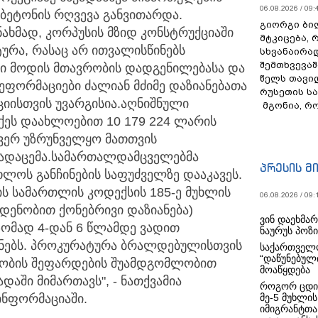
06.08.2026 / 09:
 ბეტონის რღვევა განვითარდა.
გიორგი ბილ
ნახმად, კორპუსის მზიდ კონსტრუქციაში
მტკიცება, 
ურა, რასაც არ ითვალისწინებს
სხვანაირა
შემთხვევაშ
ი მოდის მთავრობის დადგენილებასა და
წელს თავი
ეფორმაციები ძალიან მძიმე დაზიანებათა
რუსეთის ს
ციისთვის უვარგისია. აღნიშნული
მგონია, რ
ეს დაახლოებით 10 179 224 ლარის
 ვერ უზრუნველყო მათთვის
ადაცემა. სამართალდამცველებმა
პრესის მ
ლოს განჩინების საფუძველზე დააკავეს.
ს სამართლის კოდექსის 185-ე მუხლის
06.08.2026 / 09:
ოდენობით ქონებრივი დაზიანება)
ვინ დაეხმა
 ზომად 4-დან 6 წლამდე ვადით
ნაურუს პოზ
ინებს. პროკურატურა ბრალდებულისთვის
საქართველო
“დაწუნებულ
მრობის შეფარდების შუამდგომლობით
მოაწყდება
აში მიმართავს", - ნათქვამია
როგორ ცდი
ნფორმაციაში.
მე-5 მუხლის
იმიგრანტთა