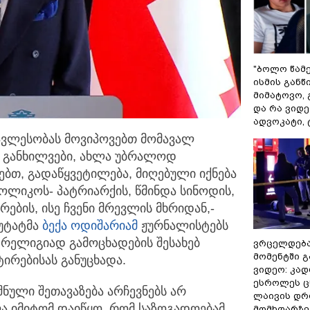
"ბოლო წამ
ისმის განწი
მიმატოვო, 
და რა ვიდე
ადვოკატი, 
რავლესობას მოვიპოვებთ მომავალ
 განხილვები,
ახლა უბრალოდ
ნებთ, გადაწყვეტილება, მიღებული იქნება
იკოს- პატრიარქის, წმინდა სინოდის,
ბის, ისე ჩვენი მრევლის მხრიდან,-
პუტატმა
ბექა ოდიშარიამ
ჟურნალისტებს
ელიგიად გამოცხადების შესახებ
ვრცელდებ
მომენტში 
ირებისას განუცხადა.
ვიდეო: კად
ესროლეს ც
ნული შეთავაზება არჩევნებს არ
ლაივის დრო
ა იმიტომ დაიწყო, რომ საზოგადოებამ
მომხდარზე