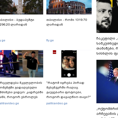
ბილისი - ბუდაპეშტი
თბილისი - რომი 1319.70
296.20 ლარიდან
ლარიდან
ჩაკეტილი 
ly.ge
fly.ge
სამკუთხედ
თამაშები,
სისხლის ფ
ვრცელდება მკვლელობის
"რატომ იყრება პირად
ომენტში გადაღებული
მესენჯერში რაღაც
მძიმესი ვიდეო: კადრებში
გაუგებარი ფოტოები,
ანს, როგორ ესროლეს
როგორ დავაღწიო თავი?"
ნობილ "ტიკტოკერს"
- შესაძლებელია თუ არა ამ
alitravideo.ge
palitravideo.ge
აივის დროს - რას
ფუნქციის წაშლა?
„ოქტომბრი
მბობს მომხდარზე
არჩევანის 
ექსიკის პოლიცია