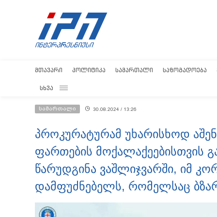
ᲛᲗᲐᲕᲐᲠᲘ
ᲞᲝᲚᲘᲢᲘᲙᲐ
ᲡᲐᲛᲐᲠᲗᲐᲚᲘ
ᲡᲐᲖᲝᲒᲐᲓᲝᲔᲑᲐ
ᲡᲮᲕᲐ
სამართალი
30.08.2024 / 13:26
პროკურატურამ უხარისხოდ აშე
ფართების მოქალაქეებისთვის გ
წარუდგინა ვაშლიჯვარში, იმ კო
დამფუძნებელს, რომელსაც ბზარ