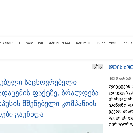
ᲛᲡᲝᲤᲚᲘᲝ
ᲠᲔᲒᲘᲝᲜᲘ
ᲔᲙᲝᲜᲝᲛᲘᲙᲐ
ᲡᲞᲝᲠᲢᲘ
ᲡᲐᲛᲮᲔᲓᲠᲝ
ᲙᲣᲚ
დღის ბო
ა
ა
-193 წუთის წინ
ნებული საცხოვრებელი
ლიეტუვის ს
ადაცემის ფაქტზე, ბრალდება
ლიეტუვა გ
ცხინვალის
რპუსის მშენებელი კომპანიის
უკანონო ო
უჭერს მხა
ები გაუჩნდა
სუვერენიტ
ტერიტორი