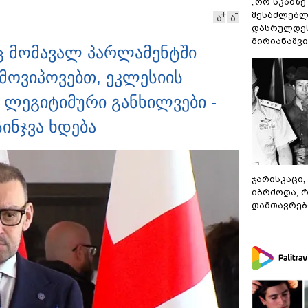
„ორ სკამზე
შესაძლებლ
ა
ა
დასრულდეს
მირიანაშვ
რაც მომავალ პარლამენტში
მოვიპოვებთ, ეკლესიის
 ლეგიტიმური განხილვები -
ინჯვა ხდება
ჯარისკაცი,
იბრძოდა, 
დამთავრები