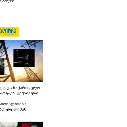
 პასუხი
ნელდა საქართველო
აბოტაჟი, ტექნიკური
იონალიზმი?! -
ვალჭრელიძის