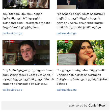
ნია იმნაძეს და ანასტასია
"სისტემამ ნიკო კვარაცხელიას
ბერუაშვილს ბრალდება
საქმის ფიგურანტები ხელის
წარედგინათ - რამდენ წლიანი
გულზე ატარა არაერთი წელი!
პატიმრობა ემუქრებათ
ხომ არ იცით რატომ?! იქნებ
არასრულწლოვნებს?
იმიტომ რომ თავად
palitravideo.ge
palitravideo.ge
დაუკვეთეს?!“ – ნიკო
კვარაცხელიას დედა
განცხადებას ავრცელებს
"თუ ჩემი შვილი ცოცხალი არაა,
რა გახდა “სამგორის” მეტროში
ჩემს ცხოვრებას აზრი არ აქვს..."
სტუდენტის გარდაცვალების
- დაკარგული გურამ დადიანიძის
მიზეზი - ცნობილია ექსპერტიზის
დედის ემოციური მიმართვა
პასუხი
palitravideo.ge
palitravideo.ge
sponsored by
ContentRoom