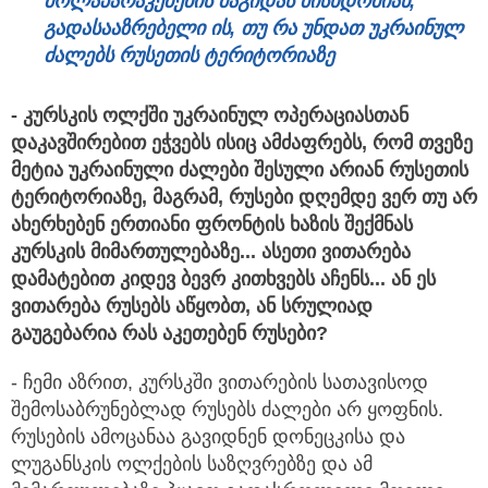
მოლაპარაკებების მაგიდას მისხდომიან,
გადასააზრებელი ის, თუ რა უნდათ უკრაინულ
ძალებს რუსეთის ტერიტორიაზე
-
კურსკის
ოლქში
უკრაინულ
ოპერაციასთან
დაკავშირებით
ეჭვებს
ისიც
ამძაფრებს,
რომ
თვეზე
მეტია
უკრაინული
ძალები
შესული
არიან
რუსეთის
ტერიტორიაზე,
მაგრამ,
რუსები
დღემდე
ვერ
თუ
არ
ახერხებენ
ერთიანი
ფრონტის
ხაზის
შექმნას
კურსკის
მიმართულებაზე...
ასეთი
ვითარება
დამატებით
კიდევ
ბევრ
კითხვებს
აჩენს...
ან
ეს
ვითარება
რუსებს
აწყობთ,
ან
სრულიად
გაუგებარია
რას
აკეთებენ
რუსები?
- ჩემი აზრით, კურსკში ვითარების სათავისოდ
შემოსაბრუნებლად რუსებს ძალები არ ყოფნის.
რუსების ამოცანაა გავიდნენ დონეცკისა და
ლუგანსკის ოლქების საზღვრებზე და ამ