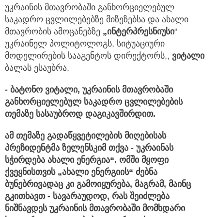
უკრაინის მთავრობაში განხორციელებულ
საკადრო ცვლილებებზე მიზეზებსა და ახალი
მთავრობის ამოცანებზე
„
ინტერპრესნიუსი
“
უკრაინელ პოლიტოლოგს, სიტუაციური
მოდელირების სააგენტოს დირექტორს,,
ვიტალი
ბალას ესაუბრა.
-
ბატონო
ვიტალი,
უკრაინის
მთავრობაში
განხორციელებულ
საკადრო
ცვლილებების
თემაზე
სასაუბროდ
დაგიკავშირდით.
ამ
თემაზე
გადაწყვეტილების
მიღებისას
პრეზიდენტმა
ზელენსკიმ
თქვა -
უკრაინას
სჭირდება
ახალი
ენერგია“.
ომში
მყოფი
ქვეყნისთვის „
ახალი
ენერგიის“
ძებნა
ბუნებრივადაც
კი
გამოიყურება,
მაგრამ,
მაინც
გკითხავთ -
სავარაუდოდ,
რას
შეიძლება
ნიშნავდეს
უკრაინის
მთავრობაში
მომხდარი