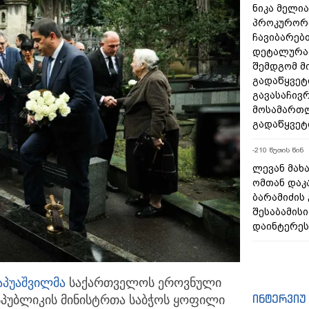
ნიკა მელია
პროკურორი
ჩავიბარებ
დეტალურად
შემდგომ მ
გადაწყვეტ
გავასაჩივ
მოსამართ
გადაწყვეტ
-210 წუთის წინ
ლევან მახ
ომთან დაკ
ბარამიძის
შესაბამისი
დაინტერეს
აპუაშვილმა
საქართველოს ეროვნული
ინტერვიუ
სპუბლიკის მინისტრთა
საბჭოს ყოფილი