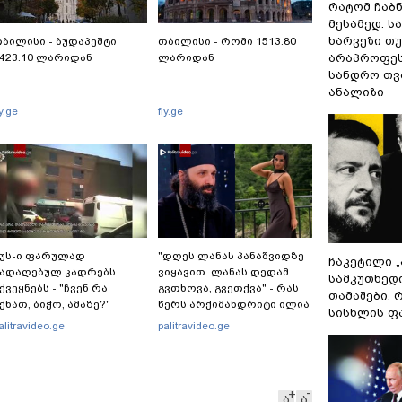
რატომ ჩაბ
მესამედ: ს
ხარვეზი თუ
ბილისი - ბუდაპეშტი
თბილისი - რომი 1513.80
423.10 ლარიდან
ლარიდან
არაპროფეს
სანდრო თ
ანალიზი
ly.ge
fly.ge
უს-ი ფარულად
"დღეს ლანას პანაშვიდზე
ჩაკეტილი 
გადაღებულ კადრებს
ვიყავით. ლანას დედამ
სამკუთხედ
ქვეყნებს - "ჩვენ რა
გვთხოვა, გვეთქვა" - რას
თამაშები,
ქნათ, ბიჭო, ამაზე?"
წერს არქიმანდრიტი ილია
სისხლის ფ
თოლორაია სოციალურ
alitravideo.ge
palitravideo.ge
ქსელში?
ა
ა