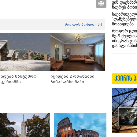
ვინ დაეხმა
ნაურუს პოზ
საქართველო
“დაწუნებულ
მოაწყდება
როგორ მოხვდე აქ
როგორ ცდი
მე-5 მუხლის
იმიგრანტთა
და ალიანსის
ყიდება სასტუმრო
იყიდება 2 ოთახიანი
აკურიანში
ბინა სანზონაში