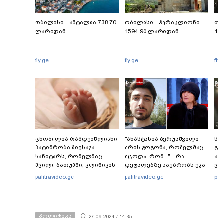
თბილისი - ანტალია 738.70
თბილისი - ჰერაკლიონი
თ
ლარიდან
1594.90 ლარიდან
1
fly.ge
fly.ge
f
ცნობილია რამდენწლიანი
"ანასტასია ბერუაშვილი
ს
პატიმრობა მიესაჯა
არის გოგონა, რომელმაც
სანიტარს, რომელმაც
იცოდა, რომ..." - რა
ა
შვილი ბათუმში, კლინიკის
დეტალებზე საუბრობს ეკა
ვ
საპირფარეშოში გააჩინა,
კუპატაძე?
palitravideo.ge
palitravideo.ge
p
შემდეგ კი დაზიანებები
მიაყენა
პოლიტიკა
27.09.2024 / 14:35