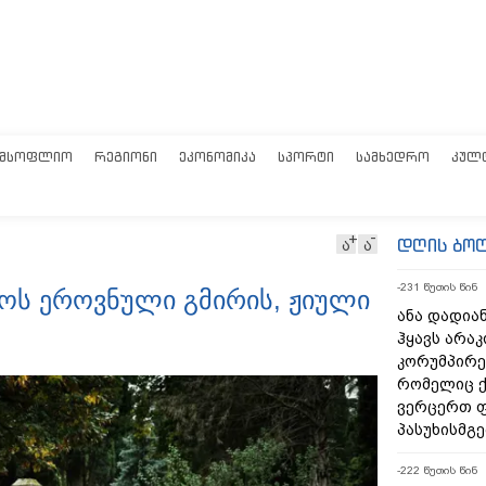
ᲛᲡᲝᲤᲚᲘᲝ
ᲠᲔᲒᲘᲝᲜᲘ
ᲔᲙᲝᲜᲝᲛᲘᲙᲐ
ᲡᲞᲝᲠᲢᲘ
ᲡᲐᲛᲮᲔᲓᲠᲝ
ᲙᲣᲚ
დღის ბო
ა
ა
-231 წუთის წინ
ოს ეროვნული გმირის, ჟიული
ანა დადიან
ჰყავს არა
კორუმპირე
რომელიც ქ
ვერცერთ 
პასუხისმგ
-222 წუთის წინ