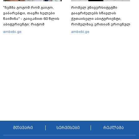
"ჩემმა გოგომ რომ გაიგო,
რომელ უნივერსიტეტში
ვაბარებდი, თავში ხელები
გააგრძელებს სწავლას
წაიშინა" - გაიცანით 60 წლის
ქუთაისელი აბიტურიენტი,
აბიტურიენტი: რატომ
რომელმაც ერთიან ეროვნულ
გადაწყვიტა ბაგრატიონთა
გამოცდებზე, ყველა საგანში
ambebi.ge
ambebi.ge
შთამომავალმა პედაგოგმა
მაქსიმალური ქულა მიიღო
გამოცდებზე გასვლა
მთავარი
სერვისები
რეკლამა