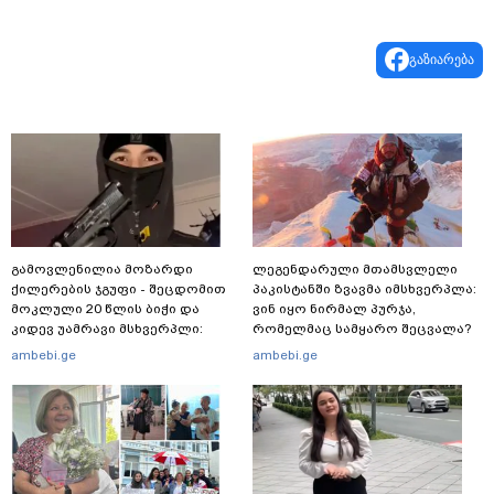
გაზიარება
გამოვლენილია მოზარდი
ლეგენდარული მთამსვლელი
ქილერების ჯგუფი - შეცდომით
პაკისტანში ზვავმა იმსხვერპლა:
მოკლული 20 წლის ბიჭი და
ვინ იყო ნირმალ პურჯა,
კიდევ უამრავი მსხვერპლი:
რომელმაც სამყარო შეცვალა?
რომელ ქვეყნამდე მივიდა
ambebi.ge
ambebi.ge
კვალი მასშტაბური
სპეცოპერაციის შემდეგ