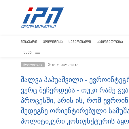
ᲛᲗᲐᲕᲐᲠᲘ
ᲞᲝᲚᲘᲢᲘᲙᲐ
ᲡᲐᲛᲐᲠᲗᲐᲚᲘ
ᲡᲐᲖᲝᲒᲐᲓᲝᲔᲑᲐ
ᲡᲮᲕᲐ
პოლიტიკა
01.11.2024 / 10:47
შალვა პაპუაშვილი - ევროინტეგ
ვერც შეჩერდება - თუკი რამე გვა
პროცესში, არის ის, რომ ევროი
შედეგზე ორიენტირებული სამუშა
პოლიტიკური კონიუნქტურის აყ