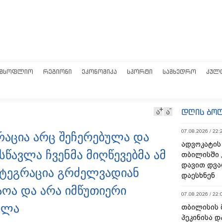
ᲛᲡᲝᲤᲚᲘᲝ
ᲠᲔᲒᲘᲝᲜᲘ
ᲔᲙᲝᲜᲝᲛᲘᲙᲐ
ᲡᲞᲝᲠᲢᲘ
ᲡᲐᲛᲮᲔᲓᲠᲝ
ᲙᲣᲚ
დღის ბო
ა
ა
07.08.2026 / 22:
რაცია არც შეჩერებულა და
ადვოკატის
სწავლა ჩვენმა მიღწევებმა ამ
თბილისში 
დავით დვა
ნტეგრაცია გრძელვადიან
დაესხნენ
ოა და არა იმწუთიერი
07.08.2026 / 22:
ოლა
თბილისის 
პეკინისა დ