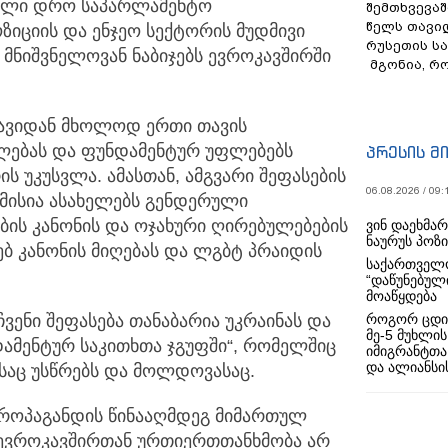
ული დრო საპარლამენტო
შემთხვევაშ
წელს თავი
ზიციის და ენჯეო სექტორის მუდმივი
რუსეთის ს
მნიშვნელოვან ნაბიჯებს ევროკავშირში
მგონია, რ
 თავიდან მხოლოდ ერთი თავის
ლებას და ფუნდამენტურ უფლებებს
პრესის მ
ის უკუსვლა. ამასთან, ამგვარი შეფასების
06.08.2026 / 09:
მისია ასახელებს გენდერული
ბის კანონის და ოჯახური ღირებულებების
ვინ დაეხმა
ნაურუს პოზ
ბ კანონის მიღებას და ლგბტ პრაიდის
საქართველო
“დაწუნებულ
მოაწყდება
როგორ ცდი
 ჩვენი შეფასება თანაბარია უკრაინას და
მე-5 მუხლის
ამენტურ საკითხთა ჯგუფში“, რომელშიც
იმიგრანტთა
და ალიანსის
ასაც უსწრებს და მოლდოვასაც.
პროპაგანდის წინააღმდეგ მიმართულ
ს ევროკავშირთან ურთიერთთანხმობა არ