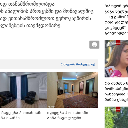
როდ თანამშრომლობდა
"იპოვონ ერ
 ანალიზის პროცესში და მომავალშიც
გიგა სექს
- თუ გამოჩ
იურად ვითანამშრომლოთ ევროკავშირის
ოფიციალურ
არლამენტის თავმჯდომარე.
გადავცემ" 
განცხადებ
როგორ მოხვდე აქ
რა ისმინს 
მომსასმენ
ჩანაწერში,
მამას ესაუ
ირავდება 2 ოთახიანი
იყიდება 4 ოთახიანი
ინა ისანში
ბინა ნავთლუღში