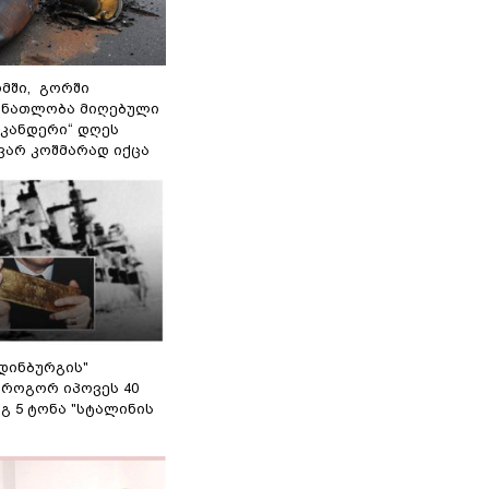
მში, გორში
 ნათლობა მიღებული
სკანდერი“ დღეს
ვარ კოშმარად იქცა
დინბურგის"
 როგორ იპოვეს 40
გ 5 ტონა "სტალინის