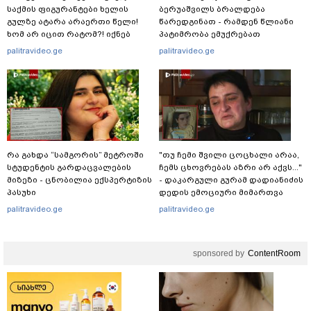
საქმის ფიგურანტები ხელის
ბერუაშვილს ბრალდება
გულზე ატარა არაერთი წელი!
წარედგინათ - რამდენ წლიანი
ხომ არ იცით რატომ?! იქნებ
პატიმრობა ემუქრებათ
იმიტომ რომ თავად
არასრულწლოვნებს?
palitravideo.ge
palitravideo.ge
დაუკვეთეს?!“ – ნიკო
კვარაცხელიას დედა
განცხადებას ავრცელებს
რა გახდა “სამგორის” მეტროში
"თუ ჩემი შვილი ცოცხალი არაა,
სტუდენტის გარდაცვალების
ჩემს ცხოვრებას აზრი არ აქვს..."
მიზეზი - ცნობილია ექსპერტიზის
- დაკარგული გურამ დადიანიძის
პასუხი
დედის ემოციური მიმართვა
palitravideo.ge
palitravideo.ge
sponsored by
ContentRoom