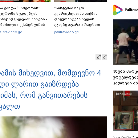
ა გახდა “სამგორის”
"სისტემამ ნიკო
ეტროში სტუდენტის
კვარაცხელიას საქმის
არდაცვალების მიზეზი -
ფიგურანტები ხელის
ნობილია ექსპერტიზის
გულზე ატარა არაერთი
ასუხი
წელი! ხომ არ იცით
alitravideo.ge
palitravideo.ge
რატომ?! იქნებ იმიტომ
რომ თავად დაუკვეთეს?!“
– ნიკო კვარაცხელიას
დედა განცხადებას
ა
ა
ავრცელებს
რამის მიხედვით, მომდევნო 4
ჩხუბი პარკ
ვრცელდება
რდი ლარით გაიზრდება
კადრები ა
 იმას, რომ განვითარების
ავალთ
"თუ ჩემი შ