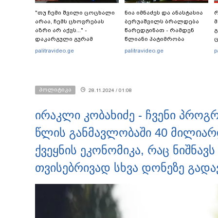
"თუ ჩემი შვილი ცოცხალი
ნია იმნაძეს და ანასტასია
რ
არაა, ჩემს ცხოვრებას
ბერუაშვილს ბრალდება
მ
აზრი არ აქვს..." -
წარედგინათ - რამდენ
გ
დაკარგული გურამ
წლიანი პატიმრობა
ც
დადიანიძის დედის
ემუქრებათ
პ
palitravideo.ge
palitravideo.ge
p
ემოციური მიმართვა
არასრულწლოვნებს?
პოლიტიკა
28.11.2024 / 01:08
ირაკლი კობახიძე - ჩვენი პროგ
წლის განმავლობაში 40 მილია
ქვეყნის ეკონომიკა, რაც ნიშნავს
თვისებრივად სხვა დონეზე გად