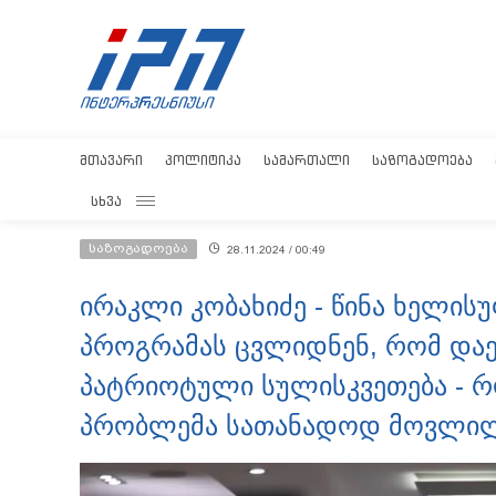
ᲛᲗᲐᲕᲐᲠᲘ
ᲞᲝᲚᲘᲢᲘᲙᲐ
ᲡᲐᲛᲐᲠᲗᲐᲚᲘ
ᲡᲐᲖᲝᲒᲐᲓᲝᲔᲑᲐ
ᲡᲮᲕᲐ
საზოგადოება
28.11.2024 / 00:49
ირაკლი კობახიძე - წინა ხელი
პროგრამას ცვლიდნენ, რომ და
პატრიოტული სულისკვეთება - რ
პრობლემა სათანადოდ მოვლილ