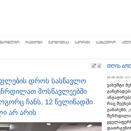
ᲛᲡᲝᲤᲚᲘᲝ
ᲠᲔᲒᲘᲝᲜᲘ
ᲔᲙᲝᲜᲝᲛᲘᲙᲐ
ᲡᲞᲝᲠᲢᲘ
ᲡᲐᲛᲮᲔᲓᲠᲝ
ᲙᲣᲚ
დღის ბო
ა
ა
06.08.2026 / 23:
სუფლების დროს სასწავლო
ვახუშტი მე
ეჩრდილათ მოსწავლეებში
განცხადებ
ანგაჟირები
ოგორც ჩანს, 12 წელიწადში
რაც შეეხებ
განაჩენს, 
ი არ არის
შეზრდილი
ყველაფერს
დათრგუნო