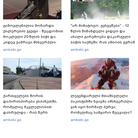
გამოვლენილია მოზარდი
"არ მიმატოვო, გეხვეწები" - 12
ქილერების ჯგუფი - შეცდომით
წლის წინანდელი ვიდეო და
მოკლული 20 წლის ბიჭი და
ახალი გარემოება დაკარგული
კიდევ უამრავი მსხვერპლი:
ბიჭის საქმეში: რას ამბობს გურამ
რომელ ქვეყნამდე მივიდა
დადიანიძის დედა
ambebi.ge
ambebi.ge
კვალი მასშტაბური
სპეცოპერაციის შემდეგ
ქართველებს შორის
ლეგენდარული მთამსვლელი
დაპირისპირება ესპანეთში,
პაკისტანში ზვავმა იმსხვერპლა:
რომელიც მკვლელობით
ვინ იყო ნირმალ პურჯა,
დასრულდა - რას წერს
რომელმაც სამყარო შეცვალა?
საერთაშორისო მედია: "მანქანა
ambebi.ge
ambebi.ge
დიდი სიჩქარით შეეჯახა ჟორასა
და რაინდის"