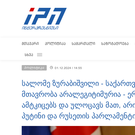
ᲛᲗᲐᲕᲐᲠᲘ
ᲞᲝᲚᲘᲢᲘᲙᲐ
ᲡᲐᲛᲐᲠᲗᲐᲚᲘ
ᲡᲐᲖᲝᲒᲐᲓᲝᲔᲑᲐ
ᲡᲮᲕᲐ
პოლიტიკა
01.12.2024 / 14:55
სალომე ზურაბიშვილი - საქართ
მთავრობა არალეგიტიმურია - ე
ამტკიცებს და ულოცავს მათ, არ
პუტინი და რუსეთის პარლამენტ