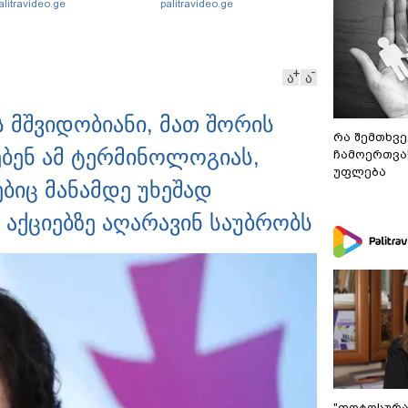
alitravideo.ge
palitravideo.ge
აქართველოს მასშტაბით
ამდენჯერმე: რას ამბობს
რაკლი კობახიძე?
ა
ა
ის მშვიდობიანი, მათ შორის
რა შემთხვე
ებენ ამ ტერმინოლოგიას,
ჩამოერთვა
უფლება
ბიც მანამდე უხეშად
 აქციებზე აღარავინ საუბრობს
"ფოტოსურა