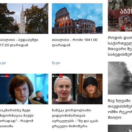
როდის დაი
ბილისი - ბუდაპეშტი
თბილისი - რომი 1641.00
საქართველ
17.20 ლარიდან
ლარიდან
მთავარი შ
საბედისწე
ly.ge
fly.ge
შავ ზღვაში
თავდასხმე
საკმარისზე მეტი
ნანუკა ჟორჟოლიანი
ომში რეკო
ნფორმაცია მაქვს
ვიდეომიმართვას
მიიღო
ირადად" - რატომ
ავრცელებს - "მე და ეკას
აითიშა
ვრცელი მიმოწერა
ელექტროენერგია
გვქონდა"