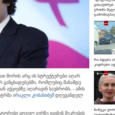
ვისაუბრებ,
ერთმა მეგ
გამომიგზავნ
რა ხდება ა
კადრები ა
 მათ შორის არც ის სტრუქტურები აღარ
რ განცხადებებში,
რომლებიც მანამდე
ნ აქციებზე აღარავინ საუბრობს, - ამის
სტრმა
ირაკლი კობახიძემ
დღევანდელ
ნანუკა ჟო
ატორები ყოველ ჯერზე იყვნენ შეკრების
ვიდეომიმა