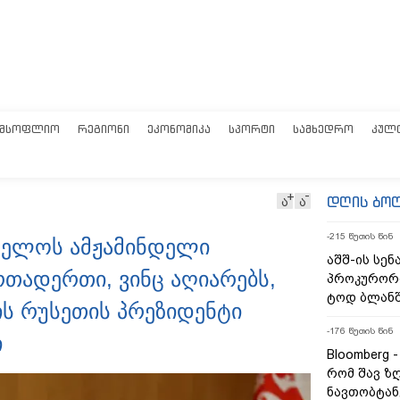
ᲛᲡᲝᲤᲚᲘᲝ
ᲠᲔᲒᲘᲝᲜᲘ
ᲔᲙᲝᲜᲝᲛᲘᲙᲐ
ᲡᲞᲝᲠᲢᲘ
ᲡᲐᲛᲮᲔᲓᲠᲝ
ᲙᲣᲚ
დღის ბო
ა
ა
-215 წუთის წინ
ველოს ამჟამინდელი
აშშ-ის სე
რთადერთი, ვინც აღიარებს,
პროკურორი
ტოდ ბლანშ
ის რუსეთის პრეზიდენტი
-176 წუთის წინ
ი
Bloomberg 
რომ შავ ზ
ნავთობტან