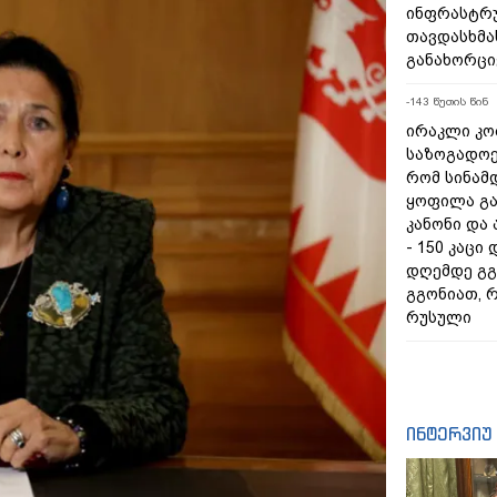
ინფრასტრ
თავდასხმა
განახორც
-143 წუთის წინ
ირაკლი კობ
საზოგადოებ
რომ სინამ
ყოფილა გ
კანონი და
- 150 კაცი
დღემდე გგ
გგონიათ, რ
რუსული
ინტერვიუ