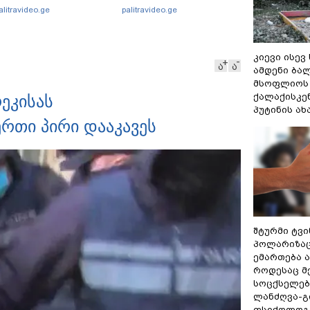
გაგვეხარდება“ -
alitravideo.ge
palitravideo.ge
"Palitranews"-ს პირდეპირ
ეთერში გია ხუხაშვილი
სანთლის შუქით ჩაერთო
კიევი ისევ
ა
ა
ამდენი ბა
მსოფლიოს 
ქალაქისკენ
ეკისას
პუტინის ა
რთი პირი დააკავეს
შტურმი ტვ
პოლარიზაცი
ემართება ა
როდესაც მ
სოცქსელებ
ლანძღვა-გი
ფსიქოლოგ 