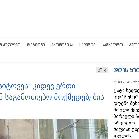
ᲛᲡᲝᲤᲚᲘᲝ
ᲠᲔᲒᲘᲝᲜᲘ
ᲔᲙᲝᲜᲝᲛᲘᲙᲐ
ᲡᲞᲝᲠᲢᲘ
ᲡᲐᲛᲮᲔᲓᲠᲝ
ᲙᲣᲚ
დღის ბო
ა
ა
05.08.2026 / 22:
იტოვეს“ კიდევ ერთი
ტატა ხვედე
ნ საგამოძიებო მოქმედებების
გვაბრუნებს
დღეში მეს
მთელი ქვე
პირველი ჩ
არ ვიცით 
ძალიან ცხ
გველის