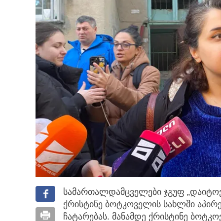
სამართალდამცველები ჯგუფ „დაიტოვ
ქრისტინე ბოტკოველის სახლში აპირე
ჩატარებას.
მანამდე ქრისტინე ბოტკო