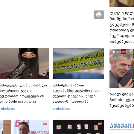
"უკვე 5 წე
მძიმე პირო
გავუძელი წ
ორმხრივ ლ
შეურაცხყოფ
სააკაშვილ
გამოვლენილია მოზარდი
უმძიმესი ავარია
ილერების ჯგუფი -
ავტობანზე: ავტომობილი
ზაალ ლატა
შეცდომით მოკლული 20
ქვეითს დაეჯახა, ქალი
პირის, ექვ
ლის ბიჭი და კიდევ
ადგილზე დაიღუპა
შეთავაზება
ამრავი მსხვერპლი:
mbebi.ge
ambebi.ge
ომელ ქვეყნამდე მივიდა
ვალი მასშტაბური
პეცოპერაციის შემდეგ