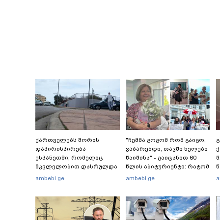
ქართველებს შორის
"ჩემმა გოგომ რომ გაიგო,
დაპირისპირება
ვაბარებდი, თავში ხელები
ქ
ესპანეთში, რომელიც
წაიშინა" - გაიცანით 60
მკვლელობით დასრულდა
წლის აბიტურიენტი: რატომ
წ
- რას წერს
გადაწყვიტა ბაგრატიონთა
უ
ambebi.ge
ambebi.ge
a
საერთაშორისო მედია:
შთამომავალმა პედაგოგმა
რ
"მანქანა დიდი სიჩქარით
გამოცდებზე გასვლა
კ
შეეჯახა ჟორასა და
ს
რაინდის"