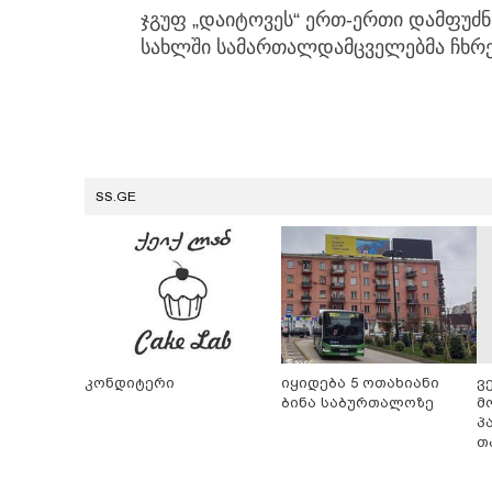
ჯგუფ „დაიტოვეს“ ერთ-ერთი დამფუძ
სახლში სამართალდამცველებმა ჩხრე
SS.GE
კონდიტერი
იყიდება 5 ოთახიანი
ვ
ბინა საბურთალოზე
მ
პ
თ