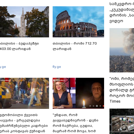
სამკვდრო-
„კუკუდამალ
დრონის „ს
ვიდეო
ბილისი - ბუდაპეშტი
თბილისი - რომი 712.70
403.00 ლარიდან
ლარიდან
ly.ge
fly.ge
"ომი, რომ
მსოფლიოს 
დონალდ ტრ
როგორ მოიქ
Times
ვტომობილი ქვეითს
"უნდათ, რომ
აეჯახა - ვრცელდება
გაგვაბედნიერონ - დენი
ემაძრწუნებელი კადრები
რომ ჩაქრება, ცუდია,
ერაბ კოსტავას ქუჩიდან
მაგრამ რომ მოვა, ხომ