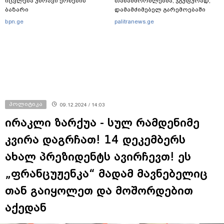
იცვლება უძრავი ქონების
თანამშრომლებმა, ჯგუფურად,
ბაზარი
დამამძიმებელ გარემოებაში
ჩადენილი განზრახ
bpn.ge
palitranews.ge
მკვლელობის მცდელობისა და
ცეცხლსასროლი იარაღის
მართლსაწინააღდმეგო შეძენა-
შენახვა-ტარებისთვის ძებნილი
პირი დააკავა
პოლიტიკა
09.12.2024 / 14:03
ირაკლი ზარქუა - სულ რამდენიმე
კვირა დაგრჩათ! 14 დეკემბერს
ახალ პრეზიდენტს ავირჩევთ! ეს
„ფრანცუჟენკა“ მადამ მავნებელიც
თან გაიყოლეთ და მოშორდებით
აქედან