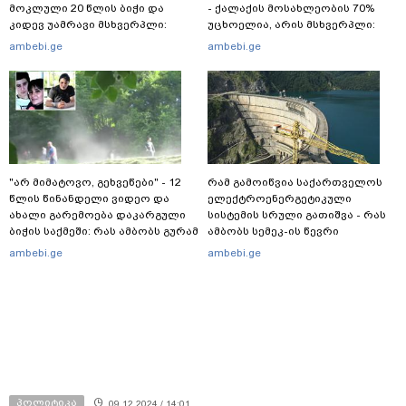
მოკლული 20 წლის ბიჭი და
- ქალაქის მოსახლეობის 70%
კიდევ უამრავი მსხვერპლი:
უცხოელია, არის მსხვერპლი:
რომელ ქვეყნამდე მივიდა
ბოლო ცნობები სეუტადან,
ambebi.ge
ambebi.ge
კვალი მასშტაბური
სადაც ადგილობრივებს ქუჩაში
სპეცოპერაციის შემდეგ
გასვლის ეშინიათ
"არ მიმატოვო, გეხვეწები" - 12
რამ გამოიწვია საქართველოს
წლის წინანდელი ვიდეო და
ელექტროენერგეტიკული
ახალი გარემოება დაკარგული
სისტემის სრული გათიშვა - რას
ბიჭის საქმეში: რას ამბობს გურამ
ამბობს სემეკ-ის წევრი
დადიანიძის დედა
ambebi.ge
ambebi.ge
პოლიტიკა
09.12.2024 / 14:01