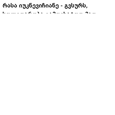
რასა იუკნევიჩიანე - გვსურს,
სოლიდარობა გამოვხატოთ მათ
მიმართ, ვინც ქუჩებში ევროპულ
დროშებს აფრიალებს და იბრძვის
იმისთვის, რაც საქართველოს
კონსტიტუციაში წერია -
ევროატლანტიკური გზისთვის