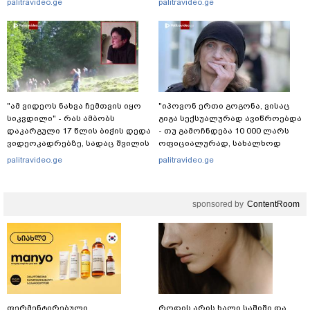
palitravideo.ge
palitravideo.ge
ვრცელდება
"ამ ვიდეოს ნახვა ჩემთვის იყო
"იპოვონ ერთი გოგონა, ვისაც
სიკვდილი" - რას ამბობს
გიგა სექსუალურად ავიწროებდა
დაკარგული 17 წლის ბიჭის დედა
- თუ გამოჩნდება 10 000 ლარს
ვიდეოკადრებზე, სადაც შვილის
ოფიციალურად, სახალხოდ
განწირული ვედრების ხმა
გადავცემ" - ეკა კუპატაძე
palitravideo.ge
palitravideo.ge
ამოიცნო
განცხადებას ავრცელებს
sponsored by
ContentRoom
ფერმენტირებული
როდის არის ხალი საშიში და