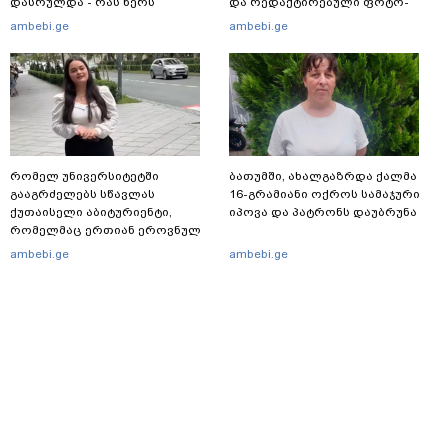
დასრულდა - რას წერს
და რედაქტირებული ფოტო-
საერთაშორისო მედია: "მანქანა
ვიდეომასალის გავრცელების
ambebi.ge
ambebi.ge
დიდი სიჩქარით შეეჯახა ჟორასა
ფაქტზე, შსს განცხადებას
და რაინდის"
ავრცელებს
რომელ უნივერსიტეტში
ბათუმში, ახალგაზრდა ქალმა
გააგრძელებს სწავლას
16-გრამიანი ოქროს სამაჯური
ქუთაისელი აბიტურიენტი,
იპოვა და პატრონს დაუბრუნა
რომელმაც ერთიან ეროვნულ
გამოცდებზე, ყველა საგანში
ambebi.ge
ambebi.ge
მაქსიმალური ქულა მიიღო