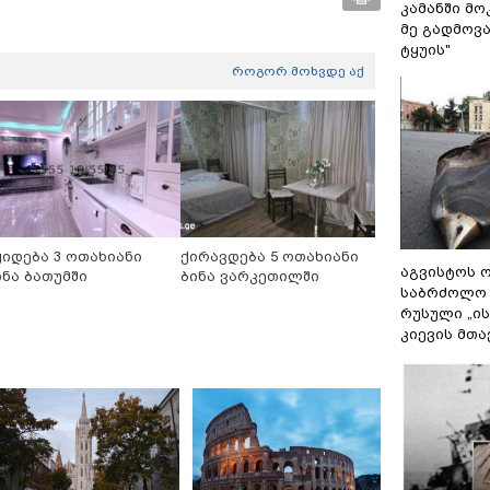
კამანში მ
მე გადმოვას
ტყუის"
როგორ მოხვდე აქ
ყიდება 3 ოთახიანი
ქირავდება 5 ოთახიანი
აგვისტოს ო
ინა ბათუმში
ბინა ვარკეთილში
საბრძოლო
რუსული „ი
კიევის მთა