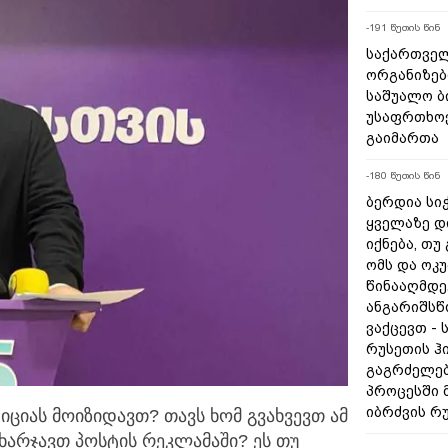
-191 წუთის წინ
საქართველ
ორგანიზებ
საშუალო ბ
უსაფრთხოე
გაიმართა
-180 წუთის წინ
ბერდია სიჭ
ყველაზე დ
იქნება, თუ
ომს და ოკ
წინააღმდე
ანგარიშსწ
ვაქცევთ - 
რუსეთის ჰ
გაგრძელებ
პროცესში 
იბრძვის რ
სტიციას მოიზიდავთ? თავს ხომ გვახვევთ ამ
არჯავთ პოსტის რეკლამაში? ეს თუ