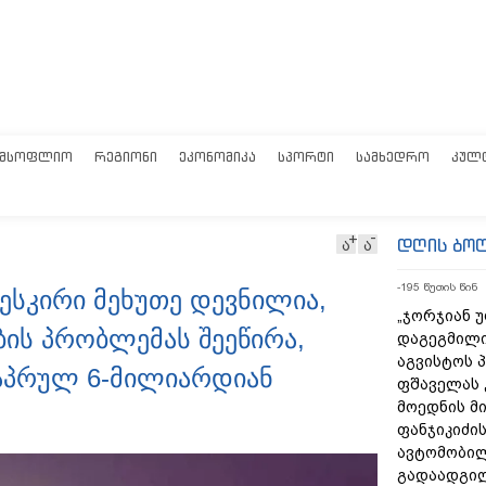
ᲛᲡᲝᲤᲚᲘᲝ
ᲠᲔᲒᲘᲝᲜᲘ
ᲔᲙᲝᲜᲝᲛᲘᲙᲐ
ᲡᲞᲝᲠᲢᲘ
ᲡᲐᲛᲮᲔᲓᲠᲝ
ᲙᲣᲚ
დღის ბო
ა
ა
-195 წუთის წინ
ვესკირი მეხუთე დევნილია,
„ჯორჯიან 
ის პრობლემას შეეწირა,
დაგეგმილი
აგვისტოს პ
ღაპრულ 6-მილიარდიან
ფშაველას 
მოედნის მ
ფანჯიკიძის
ავტომობი
გადაადგილ