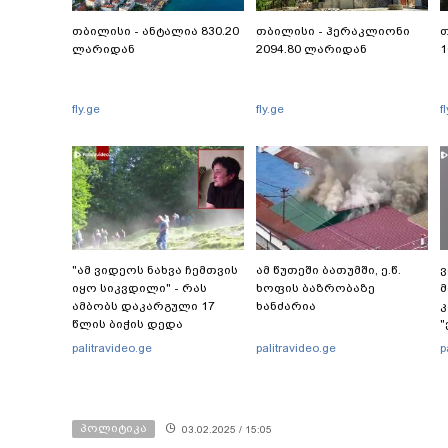
თბილისი - ანტალია 830.20
თბილისი - ჰერაკლიონი
თ
ლარიდან
2094.80 ლარიდან
1
fly.ge
fly.ge
f
"ამ ვიდეოს ნახვა ჩემთვის
ამ წუთეში ბათუმში, ე.წ.
ვ
იყო სიკვდილი" - რას
ხოფის ბაზრობაზე
მ
ამბობს დაკარგული 17
ხანძარია
კ
წლის ბიჭის დედა
"
ვიდეოკადრებზე, სადაც
"
palitravideo.ge
palitravideo.ge
p
შვილის განწირული
ვედრების ხმა ამოიცნო
პოლიტიკა
03.02.2025 / 15:05