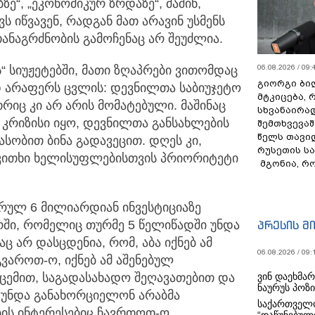
ე“, „ეკონომიკურ ზრდაზე“, მაშინ,
ს იწვავენ, რადგან მათ არავინ უსმენს
ნაგრძნობის გამოჩენაც არ შეუძლია.
06.08.2026 / 09:
“ სიუჟეტებში, მათი ზღაპრები ვითომდაც
გიორგი ბილ
 არაფერს ცვლის: დევნილთა საბიუჯეტო
მტკიცება, 
რიც კი არ არის მომატებული. მაშინაც
სხვანაირა
ი კრიზისი იყო, დევნილთა განსახლების
შემთხვევაშ
წელს თავი
სობით ბინა გადავეცით. დღეს კი,
რუსეთის ს
აკითხი ხელისუფლებისთვის პრიორიტეტი
მგონია, რ
რულ 6 მილიარდიან ინვესტიციაზე
პრესის მ
რში, რომელიც თურმე 5 წელიწადში უნდა
ც არ დასცდენია, რომ, აბა იქნებ ამ
06.08.2026 / 09:
ვაროთ-ო, იქნებ ამ აშენებულ
ვინ დაეხმა
აცემით, საგადასახადო შეღავათებით და
ნაურუს პოზ
მ უნდა განახორციელონ არაბმა
საქართველო
ის ინტერესებიც ჩავრთოთ-ო.