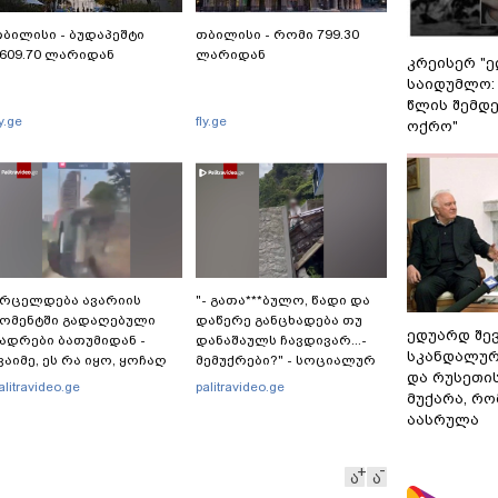
ბილისი - ბუდაპეშტი
თბილისი - რომი 799.30
609.70 ლარიდან
ლარიდან
კრეისერ "ე
საიდუმლო:
წლის შემდე
ly.ge
fly.ge
ოქრო"
რცელდება ავარიის
"- გათა***ბულო, წადი და
ომენტში გადაღებული
დაწერე განცხადება თუ
ედუარდ შე
ადრები ბათუმიდან -
დანაშაულს ჩავდივარ...-
სკანდალურ
ვაიმე, ეს რა იყო, ყოჩაღ
მემუქრები?" - სოციალურ
და რუსეთი
მარშრუტკის" მძღოლს"
ქსელში სკანდალური
alitravideo.ge
palitravideo.ge
მუქარა, რო
კადრები ვრცელდება
აასრულა
ა
ა