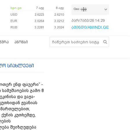
bpn.ge
7 აგვ
8 აგვ
Geo
USD
2.6223
2.6210
პარ/7აგვ/26
14:29:22
EUR
3.0264
3.0212
ამინდი/AMINDI.GE
RUB
3.2281
3.2024
ᲢᲣᲠᲐ
ᲐᲜᲝᲜᲡᲘ
ლო სიახლეები
უოთერ ენდ ფაუერი” -
 სამუშაოების გამო 8
ეკინისა და ვაჟა-
კუთხიდან ჟვანიას
იმართულებით,
 ქუჩის კუთხემდე,
ლების
ება შეიზღუდება