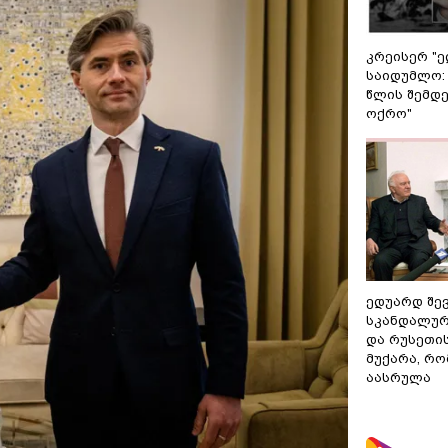
კრეისერ "ე
საიდუმლო:
წლის შემდე
ოქრო"
ედუარდ შე
სკანდალურ
და რუსეთი
მუქარა, რო
აასრულა