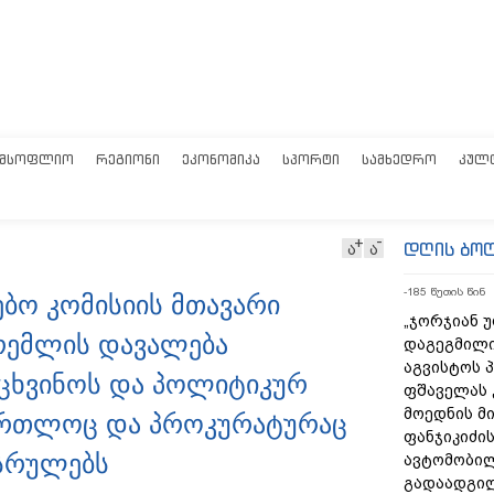
ᲛᲡᲝᲤᲚᲘᲝ
ᲠᲔᲒᲘᲝᲜᲘ
ᲔᲙᲝᲜᲝᲛᲘᲙᲐ
ᲡᲞᲝᲠᲢᲘ
ᲡᲐᲛᲮᲔᲓᲠᲝ
ᲙᲣᲚ
დღის ბო
ა
ა
-185 წუთის წინ
იებო კომისიის მთავარი
„ჯორჯიან 
კრემლის დავალება
დაგეგმილი
აგვისტოს პ
რცხვინოს და პოლიტიკურ
ფშაველას 
მოედნის მ
ართლოც და პროკურატურაც
ფანჯიკიძის
ასრულებს
ავტომობი
გადაადგილ