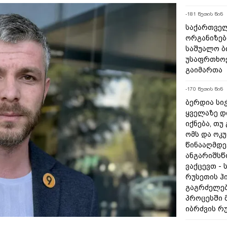
-181 წუთის წინ
საქართველ
ორგანიზებ
საშუალო ბ
უსაფრთხოე
გაიმართა
-170 წუთის წინ
ბერდია სიჭ
ყველაზე დ
იქნება, თუ
ომს და ოკ
წინააღმდე
ანგარიშსწ
ვაქცევთ - 
რუსეთის ჰ
გაგრძელებ
პროცესში 
იბრძვის რ