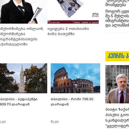
“დაწუნებულ
მოაწყდება
როგორ ცდი
მე-5 მუხლის
იმიგრანტთა
და ალიანსის
ანქორწინება ონლაინ,
იყიდება 2 ოთახიანი
ანქორწინება
ბინა ბათუმში
მიგრანტებისათვის
აქართველოში
ამოსვლის გარეშე
ბილისი - ბუდაპეშტი
თბილისი - რომი 799.30
609.70 ლარიდან
ლარიდან
პაატა ზაქა
პასუხი გიო
სკანდალურ
ly.ge
fly.ge
"ყველაფერი