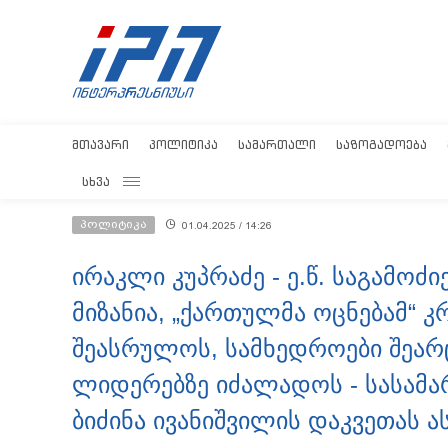
ᲛᲗᲐᲕᲐᲠᲘ
ᲞᲝᲚᲘᲢᲘᲙᲐ
ᲡᲐᲛᲐᲠᲗᲐᲚᲘ
ᲡᲐᲖᲝᲒᲐᲓᲝᲔᲑᲐ
ᲡᲮᲕᲐ
პოლიტიკა
01.04.2025 / 14:26
ირაკლი კუპრაძე - ე.წ. საგამოძ
მიზანია, „ქართულმა ოცნებამ“ 
შეასრულოს, სამხედროები შეა
ლიდერებზე იძალადოს - სასამ
ბიძინა ივანიშვილის დაკვეთას 