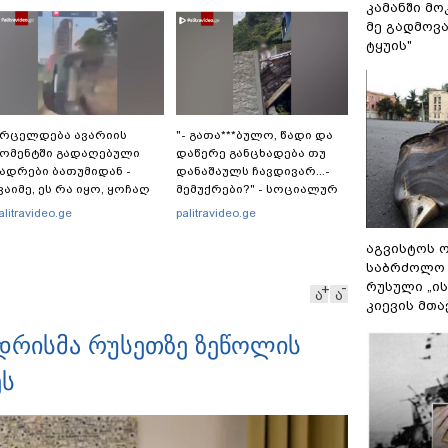
კამანში მ
მე გადმოვას
ტყუის"
რცელდება ავარიის
"- გათა***ბულო, წადი და
ომენტში გადაღებული
დაწერე განცხადება თუ
ადრები ბათუმიდან -
დანაშაულს ჩავდივარ...-
ვაიმე, ეს რა იყო, ყოჩაღ
მემუქრები?" - სოციალურ
მარშრუტკის" მძღოლს"
ქსელში სკანდალური
alitravideo.ge
palitravideo.ge
კადრები ვრცელდება
აგვისტოს ო
საბრძოლო
რუსული „ი
ა
ა
კიევის მთა
უდრისმა რუსეთზე ზეწოლის
ეს