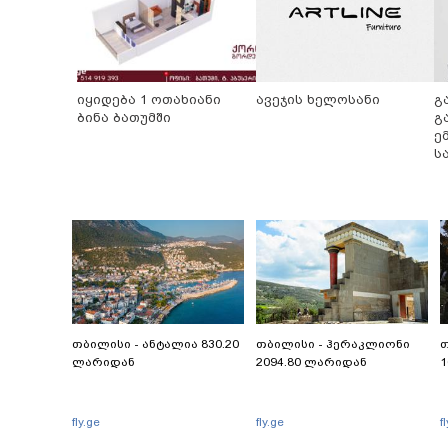
იყიდება 1 ოთახიანი
ავეჯის ხელოსანი
გ
ბინა ბათუმში
გ
ე
ს
ჩ
თბილისი - ანტალია 830.20
თბილისი - ჰერაკლიონი
თ
ლარიდან
2094.80 ლარიდან
1
fly.ge
fly.ge
f