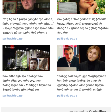
"თუ ჩემი შვილი ცოცხალი არაა,
რა გახდა “სამგორის” მეტროში
ჩემს ცხოვრებას აზრი არ აქვს..."
სტუდენტის გარდაცვალების
- დაკარგული გურამ დადიანიძის
მიზეზი - ცნობილია ექსპერტიზის
დედის ემოციური მიმართვა
პასუხი
palitravideo.ge
palitravideo.ge
ნია იმნაძეს და ანასტასია
"სისტემამ ნიკო კვარაცხელიას
ბერუაშვილს ბრალდება
საქმის ფიგურანტები ხელის
წარედგინათ - რამდენ წლიანი
გულზე ატარა არაერთი წელი!
პატიმრობა ემუქრებათ
ხომ არ იცით რატომ?! იქნებ
არასრულწლოვნებს?
იმიტომ რომ თავად
palitravideo.ge
palitravideo.ge
დაუკვეთეს?!“ – ნიკო
კვარაცხელიას დედა
განცხადებას ავრცელებს
sponsored by
ContentRoom