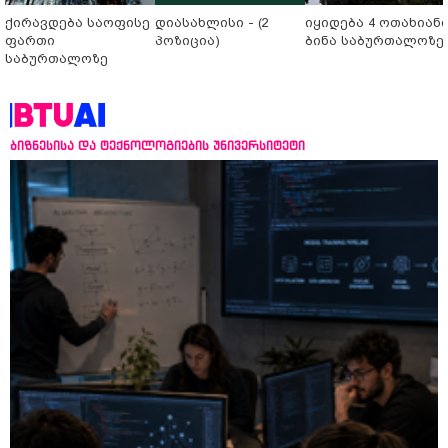
ქირავდება საოფისე
დიასახლისი - (2
იყიდება 4 ოთახიან
ფართი
პოზიცია)
ბინა საბურთალოზე
საბურთალოზე
ბიზნესისა და ტექნოლოგიების უნივერსიტეტი