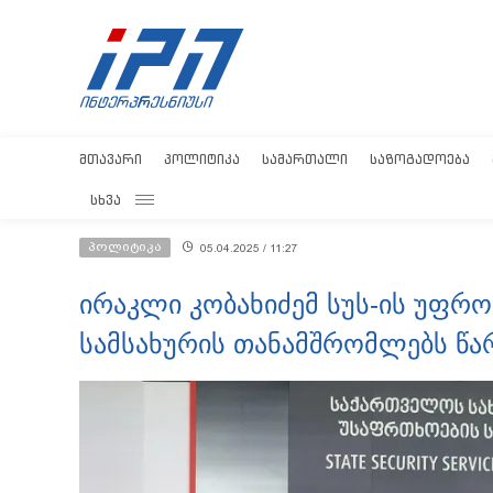
ᲛᲗᲐᲕᲐᲠᲘ
ᲞᲝᲚᲘᲢᲘᲙᲐ
ᲡᲐᲛᲐᲠᲗᲐᲚᲘ
ᲡᲐᲖᲝᲒᲐᲓᲝᲔᲑᲐ
ᲡᲮᲕᲐ
პოლიტიკა
05.04.2025 / 11:27
ირაკლი კობახიძემ სუს-ის უფრო
სამსახურის თანამშრომლებს წა