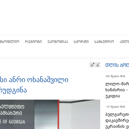
ᲛᲡᲝᲤᲚᲘᲝ
ᲠᲔᲒᲘᲝᲜᲘ
ᲔᲙᲝᲜᲝᲛᲘᲙᲐ
ᲡᲞᲝᲠᲢᲘ
ᲡᲐᲛᲮᲔᲓᲠᲝ
ᲙᲣᲚ
დღის ბო
ა
ა
-95 წუთის წინ
სი ანრი ოხანაშვილი
ლილო-მარ
რუდგინა
ხანძარია -
უკიდია
-13 წუთის წინ
ბულგარეთ
დაკავშირე
უკრაინის 