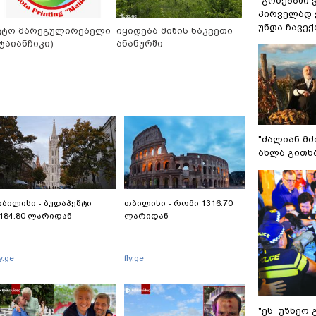
"გონებაში 
პირველად ვ
უნდა ჩავე
ვტო მარეგულირებელი
იყიდება მიწის ნაკვეთი
სტაიანჩიკი)
ანანურში
"ძალიან მძ
ახლა გითხ
ბილისი - ბუდაპეშტი
თბილისი - რომი 1316.70
184.80 ლარიდან
ლარიდან
ly.ge
fly.ge
"ეს უზნეო 