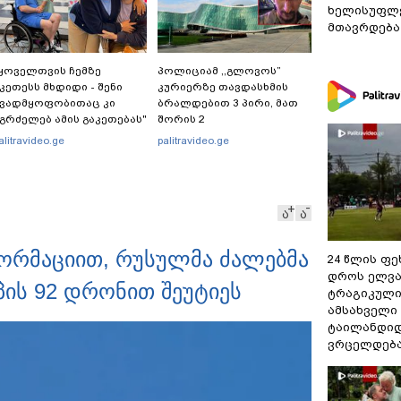
ხელისუფლე
მთავრდება
ყოველთვის ჩემზე
პოლიციამ ,,გლოვოს”
კეთესს მხდიდი - შენი
კურიერზე თავდასხმის
ავადმყოფობითაც კი
ბრალდებით 3 პირი, მათ
გრძელებ ამის გაკეთებას"
შორის 2
 თეონა კონტრიძე
არასრულწლოვანი
alitravideo.ge
palitravideo.ge
მეუღლეს ემოციურ
დააკავა - შსს
პოსტს" უძღვნის
ინფორმაციას ავრცელებს
ა
ა
ფორმაციით, რუსულმა ძალებმა
24 წლის ფ
დროს ელვა
იპის 92 დრონით შეუტიეს
ტრაგიკული
ამსახველი
ტაილანდიდ
ვრცელდებ