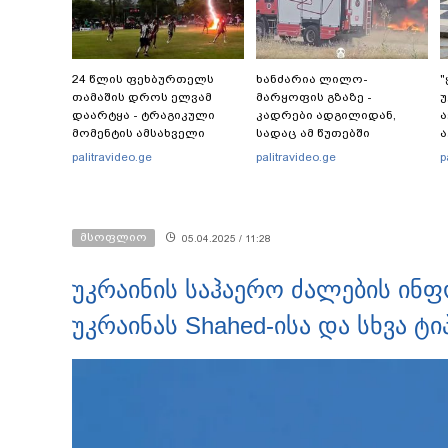
24 წლის ფეხბურთელს
ხანძარია ლილო-
"
თამაშის დროს ელვამ
მარყოფის გზაზე -
უ
დაარტყა - ტრაგიკული
კადრები ადგილიდან,
მომენტის ამსახველი
სადაც ამ წუთებში
ა
კადრები ტაილანდიდან
სალიკვიდაციო
-
palitravideo.ge
palitravideo.ge
p
მედიაში ვრცელდება
სამუშაოები
მიმდინარეობს
"
მსოფლიო
05.04.2025 / 11:28
უკრაინის საჰაერო ძალების ინ
უკრაინას Shahed-ისა და სხვა ტ