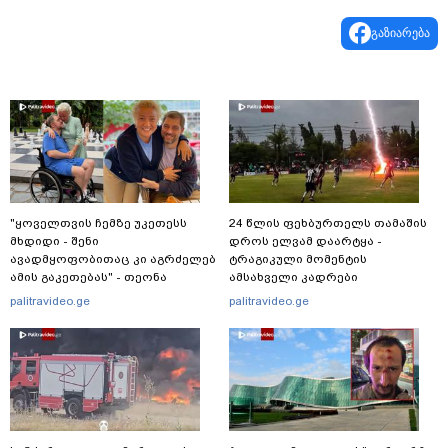
გაზიარება
"ყოველთვის ჩემზე უკეთესს
24 წლის ფეხბურთელს თამაშის
მხდიდი - შენი
დროს ელვამ დაარტყა -
ავადმყოფობითაც კი აგრძელებ
ტრაგიკული მომენტის
ამის გაკეთებას" - თეონა
ამსახველი კადრები
კონტრიძე მეუღლეს ემოციურ
ტაილანდიდან მედიაში
palitravideo.ge
palitravideo.ge
"პოსტს" უძღვნის
ვრცელდება