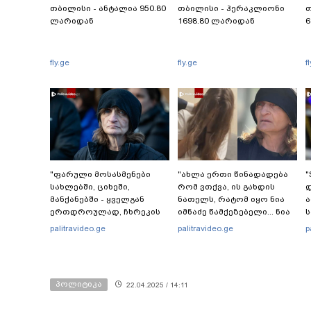
თბილისი - ანტალია 950.80
თბილისი - ჰერაკლიონი
თ
ლარიდან
1698.80 ლარიდან
6
fly.ge
fly.ge
f
"ფარული მოსასმენები
"ახლა ერთი წინადადება
"
სახლებში, ციხეში,
რომ ვთქვა, ის გახდის
დ
მანქანებში - ყველგან
ნათელს, რატომ იყო ნია
ერთდროულად, ჩხრეკის
იმნაძე წამქეზებელი... ნია
დროს, დაამონტაჟეს...
იმნაძისგან გამოსული
palitravideo.ge
palitravideo.ge
p
იმნაძეების ოჯახში, მგონი,
ინფორმაციაა ეს" - ეკა
ჯ
4 მოსასმენი იყო..." - ეკა
კუპატაძე
ა
კუპატაძე
პოლიტიკა
22.04.2025 / 14:11