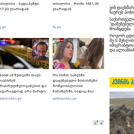
ბილისი - ბუდაპეშტი
თბილისი - რომი 1641.00
ვინ დაეხმა
17.20 ლარიდან
ლარიდან
ნაურუს პოზ
საქართველო
“დაწუნებულ
ly.ge
fly.ge
მოაწყდება
როგორ ცდი
მე-5 მუხლის
იმიგრანტთა
და ალიანსის
Soos! ამ წუთებში თავს
რა ისმის სახლში
აესხნენ
დაყენებული მოსასმენი
არასრულწლოვანების და
მოწყობილობის
სავარაუდოდ არა მარტო
ჩანაწერში, სადაც ნია
არასრულწლოვანების
იმნაძე მამას ესაუბრება?
alitravideo.ge
palitravideo.ge
გუფი" - რა ინფორმაციას
ვრცელებს ადვოკატი?
ა
ა