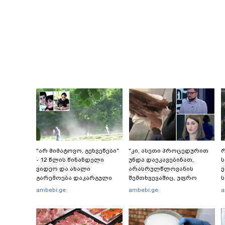
"არ მიმატოვო, გეხვეწები"
"კი, ასეთი პროცედურით
რ
- 12 წლის წინანდელი
უნდა დაეკავებინათ,
ვიდეო და ახალი
არასრულწლოვანის
გარემოება დაკარგული
შემთხვევაშიც, უფრო
ს
ბიჭის საქმეში: რას ამბობს
მსუბუქი ვარიანტი ძნელი
რ
ambebi.ge
ambebi.ge
a
გურამ დადიანიძის დედა
წარმოსადგენია...
წ
ბუნდოვანია, რატომ
აღსრულდა განჩინება
ღამე" - იურისტები