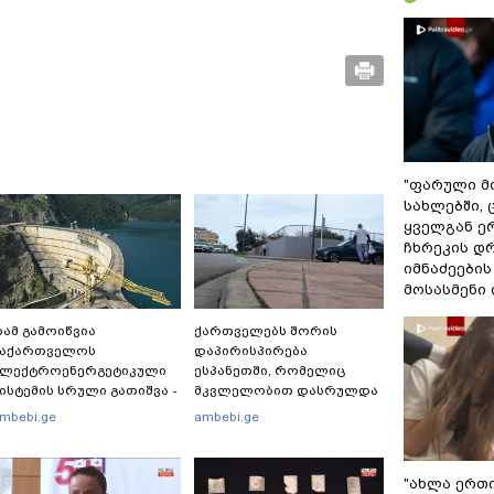
"ფარული მ
სახლებში, ც
ყველგან 
ჩხრეკის დრ
იმნაძეების 
მოსასმენი ი
ამ გამოიწვია
ქართველებს შორის
საქართველოს
დაპირისპირება
ელექტროენერგეტიკული
ესპანეთში, რომელიც
ისტემის სრული გათიშვა -
მკვლელობით დასრულდა
ას ამბობს სემეკ-ის
- რას წერს
mbebi.ge
ambebi.ge
ევრი
საერთაშორისო მედია:
"მანქანა დიდი სიჩქარით
შეეჯახა ჟორასა და
"ახლა ერთ
რაინდის"