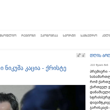
ᲛᲡᲝᲤᲚᲘᲝ
ᲠᲔᲒᲘᲝᲜᲘ
ᲔᲙᲝᲜᲝᲛᲘᲙᲐ
ᲡᲞᲝᲠᲢᲘ
ᲡᲐᲛᲮᲔᲓᲠᲝ
ᲙᲣᲚ
დღის ბო
ა
ა
-222 წუთის წინ
ნიკუშა კაცია - ქრისტე
პრემიერი -
სასამართლ
რომ ქართუ
ქართველ ჯ
დანაშაული
სტრასბურგ
დავამტკიც
ჯარისკაცს