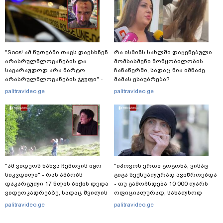
"Soos! ამ წუთებში თავს დაესხნენ
რა ისმინს სახლში დაყენებული
არასრულწლოვანების და
მომსასმენი მოწყობილობის
სავარაუდოდ არა მარტო
ჩანაწერში, სადაც ნია იმნაძე
არასრულწლოვანების ჯგუფი" -
მამას ესაუბრება?
რა ინფორმაციას ავრცელებს
palitravideo.ge
palitravideo.ge
ადვოკატი?
"ამ ვიდეოს ნახვა ჩემთვის იყო
"იპოვონ ერთი გოგონა, ვისაც
სიკვდილი" - რას ამბობს
გიგა სექსუალურად ავიწროებდა
დაკარგული 17 წლის ბიჭის დედა
- თუ გამოჩნდება 10 000 ლარს
ვიდეოკადრებზე, სადაც შვილის
ოფიციალურად, სახალხოდ
განწირული ვედრების ხმა
გადავცემ" - ეკა კუპატაძე
palitravideo.ge
palitravideo.ge
ამოიცნო
განცხადებას ავრცელებს