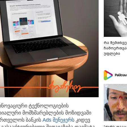
რა შემთხვე
ჩამოერთვა
უფლება
 ინოვაციური ტექნოლოგიების
ოიალური მომხმარებლების
მოზიდვაში
ქართველოს ბანკის
Ads მენეჯერს
კიდევ
ასააქტიურებელი შეთავაზება დაემატა.
"ძირს დააგ