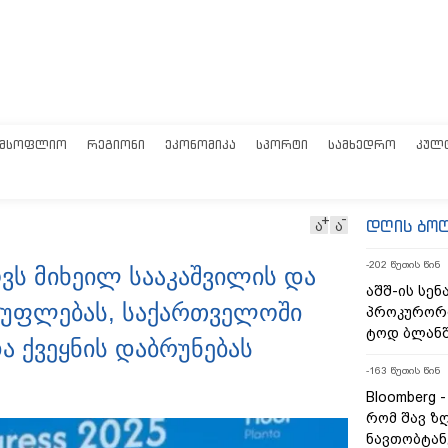
ᲛᲡᲝᲤᲚᲘᲝ
ᲠᲔᲒᲘᲝᲜᲘ
ᲔᲙᲝᲜᲝᲛᲘᲙᲐ
ᲡᲞᲝᲠᲢᲘ
ᲡᲐᲛᲮᲔᲓᲠᲝ
ᲙᲣᲚ
დღის ბო
ა
ა
-202 წუთის წინ
ოვს მიხეილ სააკაშვილის და
აშშ-ის სე
სუფლებას, საქართველოში
პროკურორი
ტოდ ბლანშ
ა ქვეყნის დაბრუნებას
-163 წუთის წინ
Bloomberg 
რომ შავ ზ
ნავთობტან