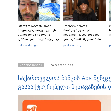
"ძირს დააგდეს, თავი
"ფოტოსურათი,
რ
ასფალტზე არტყმევინეს,
რომელზეც ახლა
ხ
აღენიშნება უამრავი
ვისაუბრებ, ნია იმნაძის
დაზიანება... სავარაუდოდ,
ერთ-ერთმა მეგობარმა
ეძებდნენ ან დებდნენ
გამომიგზავნა..." - ეკა
palitravideo.ge
palitravideo.ge
p
ნარკოტიკს" - რას ჰყვება
კუპატაძე
ადვოკატი კურიერზე,
რომელსაც
არასრულწლოვანები
საზოგადოება
30.04.2025 / 18:22
ფიზიკურად
გაუსწორდნენ?
საქართველოს ბანკის Ads მენე
გასააქტიურებელი შეთავაზების