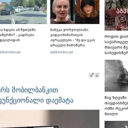
ა ხდება ამ წუთებში
ნანუკა ჟორჟოლიანი
აშურში? - კადრები
ვიდეომიმართვას
როდის დაი
ადგილიდან
ავრცელებს - "მე და ეკას
საქართველ
ვრცელი მიმოწერა
მთავარი შ
გვქონდა"
alitravideo.ge
palitravideo.ge
საბედისწე
ა
ა
ჯერს მობილბანკით
შავ ზღვაში
 ფუნქციონალი დაემატა
თავდასხმე
ომში რეკო
მიიღო