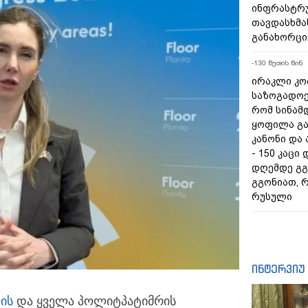
ინფრასტრ
თავდასხმა
განახორც
-130 წუთის წინ
ირაკლი კობ
საზოგადოებ
რომ სინამ
ყოფილა გ
კანონი და
- 150 კაცი
დღემდე გგ
გგონიათ, რ
რუსული
ინტერვიუ
ის
და ყველა პოლიტპატიმრის