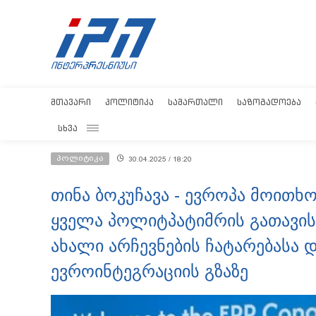
ᲛᲗᲐᲕᲐᲠᲘ
ᲞᲝᲚᲘᲢᲘᲙᲐ
ᲡᲐᲛᲐᲠᲗᲐᲚᲘ
ᲡᲐᲖᲝᲒᲐᲓᲝᲔᲑᲐ
ᲡᲮᲕᲐ
პოლიტიკა
30.04.2025 / 18:20
თინა ბოკუჩავა - ევროპა მოითხ
ყველა პოლიტპატიმრის გათავი
ახალი არჩევნების ჩატარებასა დ
ევროინტეგრაციის გზაზე