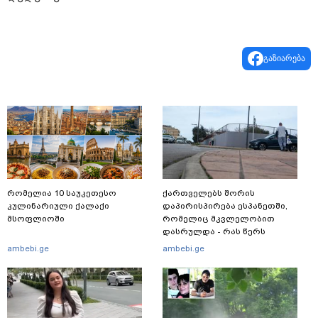
გაზიარება
რომელია 10 საუკეთესო
ქართველებს შორის
კულინარიული ქალაქი
დაპირისპირება ესპანეთში,
მსოფლიოში
რომელიც მკვლელობით
დასრულდა - რას წერს
საერთაშორისო მედია: "მანქანა
ambebi.ge
ambebi.ge
დიდი სიჩქარით შეეჯახა ჟორასა
და რაინდის"