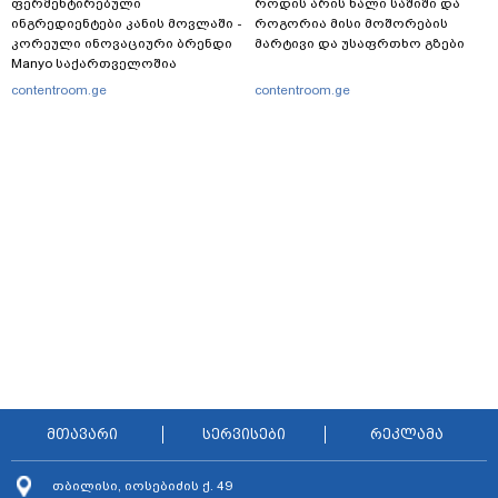
ფერმენტირებული
როდის არის ხალი საშიში და
ინგრედიენტები კანის მოვლაში -
როგორია მისი მოშორების
კორეული ინოვაციური ბრენდი
მარტივი და უსაფრთხო გზები
Manyo საქართველოშია
contentroom.ge
contentroom.ge
მთავარი
სერვისები
რეკლამა
თბილისი, იოსებიძის ქ. 49