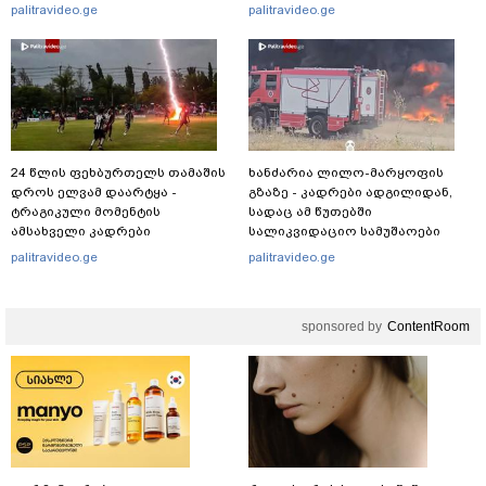
კონტრიძე მეუღლეს ემოციურ
შსს ინფორმაციას ავრცელებს
palitravideo.ge
palitravideo.ge
"პოსტს" უძღვნის
24 წლის ფეხბურთელს თამაშის
ხანძარია ლილო-მარყოფის
დროს ელვამ დაარტყა -
გზაზე - კადრები ადგილიდან,
ტრაგიკული მომენტის
სადაც ამ წუთებში
ამსახველი კადრები
სალიკვიდაციო სამუშაოები
ტაილანდიდან მედიაში
მიმდინარეობს
palitravideo.ge
palitravideo.ge
ვრცელდება
sponsored by
ContentRoom