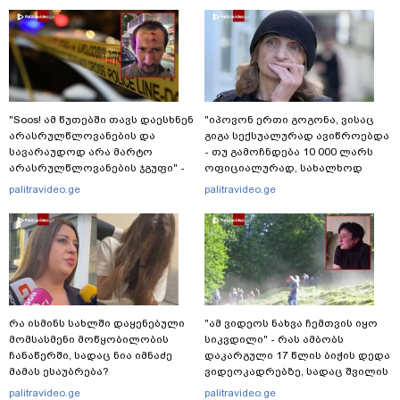
"Soos! ამ წუთებში თავს დაესხნენ
"იპოვონ ერთი გოგონა, ვისაც
არასრულწლოვანების და
გიგა სექსუალურად ავიწროებდა
სავარაუდოდ არა მარტო
- თუ გამოჩნდება 10 000 ლარს
არასრულწლოვანების ჯგუფი" -
ოფიციალურად, სახალხოდ
რა ინფორმაციას ავრცელებს
გადავცემ" - ეკა კუპატაძე
palitravideo.ge
palitravideo.ge
ადვოკატი?
განცხადებას ავრცელებს
რა ისმინს სახლში დაყენებული
"ამ ვიდეოს ნახვა ჩემთვის იყო
მომსასმენი მოწყობილობის
სიკვდილი" - რას ამბობს
ჩანაწერში, სადაც ნია იმნაძე
დაკარგული 17 წლის ბიჭის დედა
მამას ესაუბრება?
ვიდეოკადრებზე, სადაც შვილის
განწირული ვედრების ხმა
palitravideo.ge
palitravideo.ge