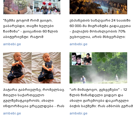
"ჩემმა გოგომ რომ გაიგო,
ესპანეთის საზღვარი 24 საათში
ვაბარებდი, თავში ხელები
60 000-მა მიგრანტმა გადაკვეთა
წაიშინა" - გაიცანით 60 წლის
- ქალაქის მოსახლეობის 70%
აბიტურიენტი: რატომ
უცხოელია, არის მსხვერპლი:
გადაწყვიტა ბაგრატიონთა
ბოლო ცნობები სეუტადან,
ambebi.ge
ambebi.ge
შთამომავალმა პედაგოგმა
სადაც ადგილობრივებს ქუჩაში
გამოცდებზე გასვლა
გასვლის ეშინიათ
პატარა გაბრიელზე, რომელსაც
"არ მიმატოვო, გეხვეწები" - 12
მთელი საქართველო
წლის წინანდელი ვიდეო და
გულშემატკივრობს, ახალი
ახალი გარემოება დაკარგული
ინფორმაცია ვრცელდება - რას
ბიჭის საქმეში: რას ამბობს გურამ
წერს ბიჭუნას დედა?
დადიანიძის დედა
ambebi.ge
ambebi.ge