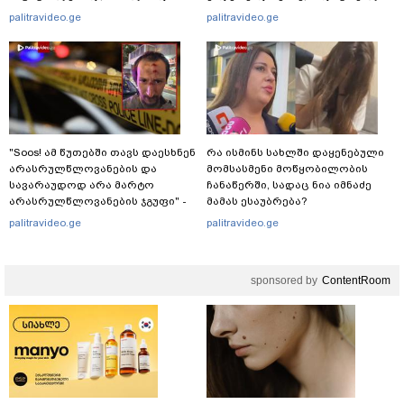
გადავცემ" - ეკა კუპატაძე
განწირული ვედრების ხმა
palitravideo.ge
palitravideo.ge
განცხადებას ავრცელებს
ამოიცნო
"Soos! ამ წუთებში თავს დაესხნენ
რა ისმინს სახლში დაყენებული
არასრულწლოვანების და
მომსასმენი მოწყობილობის
სავარაუდოდ არა მარტო
ჩანაწერში, სადაც ნია იმნაძე
არასრულწლოვანების ჯგუფი" -
მამას ესაუბრება?
რა ინფორმაციას ავრცელებს
palitravideo.ge
palitravideo.ge
ადვოკატი?
sponsored by
ContentRoom