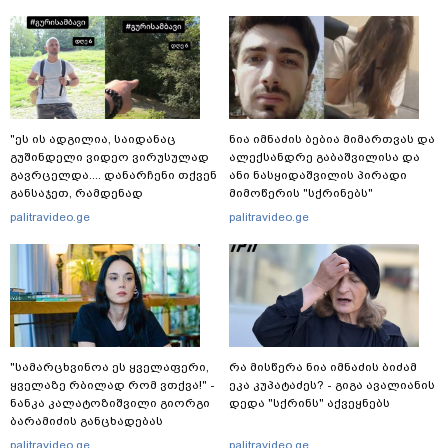
"ეს ის ადგილია, საიდანაც
ნია იმნაძის ბებია მიმართვას და
გუშინდელი ვიდეო ვირუსულად
ალექსანდრე გაბაშვილისა და
გავრცელდა.... დანარჩენი თქვენ
ანი ნასყიდაშვილის პირადი
განსაჯეთ, რამდენად
მიმოწერის "სქრინებს"
შესაძლებელია აქ ადამიანის
ავრცელებს
palitravideo.ge
palitravideo.ge
გადავარდნა" - რა კადრებს
აქვეყნებს კობა ახალაძე
მლეთიდან, სადაც 12 წლის წინ
გურამ დადიანიძე გაუჩინარდა?
"სა­მარ­ცხვი­ნოა ეს ყვე­ლა­ფე­რი,
რა მისწერა ნია იმნაძის ბიძამ
ყვე­ლა­ზე რბი­ლად რომ ვთქვა!" -
ეკა კუპატაძეს? - გიგა ავალიანის
ნანკა კალატოზიშვილი გიორგი
დედა "სქრინს" აქვეყნებს
ბარამიძის განცხადებას
ეხმაურება
palitravideo.ge
palitravideo.ge