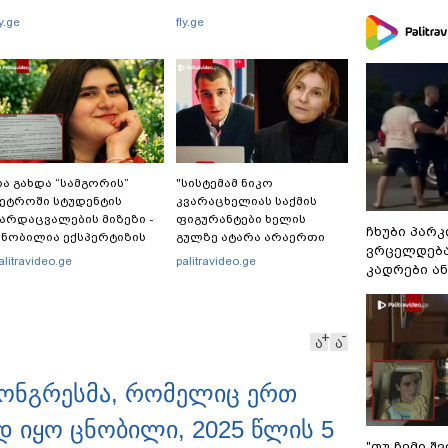
ly.ge
fly.ge
ა გახდა “სამგორის”
"სისტემამ ნიკო
ეტროში სტუდენტის
კვარაცხელიას საქმის
არდაცვალების მიზეზი -
ფიგურანტები ხელის
ჩხუბი პარკ
ნობილია ექსპერტიზის
გულზე ატარა არაერთი
ვრცელდება
ასუხი
წელი! ხომ არ იცით
alitravideo.ge
palitravideo.ge
კადრები ა
რატომ?! იქნებ იმიტომ
რომ თავად დაუკვეთეს?!“
– ნიკო კვარაცხელიას
დედა განცხადებას
ა
ა
ავრცელებს
 კონგრესმა, რომელიც ერთ
იყო ცნობილი, 2025 წლის 5
"თუ ჩემი შ