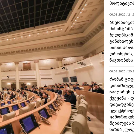
პოლიტიკო
06.08.2026 / 21:
აზერბაიჯა
მინისტრმა
ზელენსკიმ
განიხილეს
თანამშრომ
დრონების, 
ნავთობისა
06.08.2026 / 20:
რომან გოცი
დანაშაულე
ჩაატარეს 
ქვეყანა - 
დავადგინე
ელექტროე
გამორთვის
შეიძლება 
ხაზმა „ლო