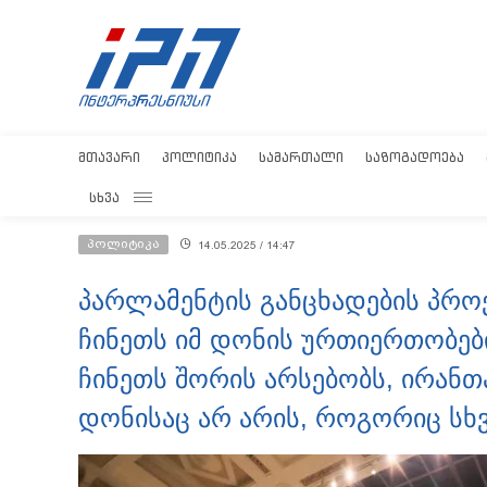
ᲛᲗᲐᲕᲐᲠᲘ
ᲞᲝᲚᲘᲢᲘᲙᲐ
ᲡᲐᲛᲐᲠᲗᲐᲚᲘ
ᲡᲐᲖᲝᲒᲐᲓᲝᲔᲑᲐ
ᲡᲮᲕᲐ
პოლიტიკა
14.05.2025 / 14:47
პარლამენტის განცხადების პრო
ჩინეთს იმ დონის ურთიერთობები
ჩინეთს შორის არსებობს, ირანთ
დონისაც არ არის, როგორიც სხვა