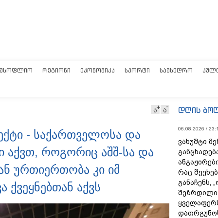
ᲛᲡᲝᲤᲚᲘᲝ
ᲠᲔᲒᲘᲝᲜᲘ
ᲔᲙᲝᲜᲝᲛᲘᲙᲐ
ᲡᲞᲝᲠᲢᲘ
ᲡᲐᲛᲮᲔᲓᲠᲝ
ᲙᲣᲚ
დღის ბო
ა
ა
06.08.2026 / 23:
ექტი - საქართველოსა და
ვახუშტი მე
 აქვთ, როგორიც აშშ-სა და
განცხადებ
ანგაჟირები
ან ურთიერთობა კი იმ
რაც შეეხებ
განაჩენს, 
 ქვეყნებთან აქვს
შეზრდილი
ყველაფერს
დათრგუნო