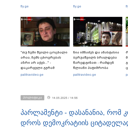
fly.ge
fly.ge
f
"თუ ჩემი შვილი ცოცხალი
ნია იმნაძეს და ანასტასია
რ
არაა, ჩემს ცხოვრებას
ბერუაშვილს ბრალდება
მ
აზრი არ აქვს..." -
წარედგინათ - რამდენ
გ
დაკარგული გურამ
წლიანი პატიმრობა
ც
დადიანიძის დედის
ემუქრებათ
პ
palitravideo.ge
palitravideo.ge
p
ემოციური მიმართვა
არასრულწლოვნებს?
პოლიტიკა
14.05.2025 / 14:56
პარლამენტი - დასანანია, რომ
დროს დემოკრატიის ციტადელად 