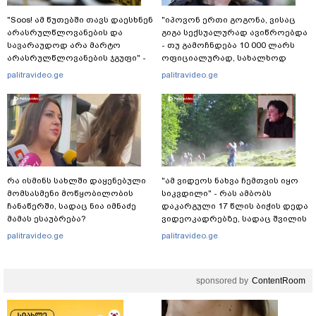
"Soos! ამ წუთებში თავს დაესხნენ
"იპოვონ ერთი გოგონა, ვისაც
არასრულწლოვანების და
გიგა სექსუალურად ავიწროებდა
სავარაუდოდ არა მარტო
- თუ გამოჩნდება 10 000 ლარს
არასრულწლოვანების ჯგუფი" -
ოფიციალურად, სახალხოდ
რა ინფორმაციას ავრცელებს
გადავცემ" - ეკა კუპატაძე
palitravideo.ge
palitravideo.ge
ადვოკატი?
განცხადებას ავრცელებს
რა ისმინს სახლში დაყენებული
"ამ ვიდეოს ნახვა ჩემთვის იყო
მომსასმენი მოწყობილობის
სიკვდილი" - რას ამბობს
ჩანაწერში, სადაც ნია იმნაძე
დაკარგული 17 წლის ბიჭის დედა
მამას ესაუბრება?
ვიდეოკადრებზე, სადაც შვილის
განწირული ვედრების ხმა
palitravideo.ge
palitravideo.ge
ამოიცნო
sponsored by
ContentRoom