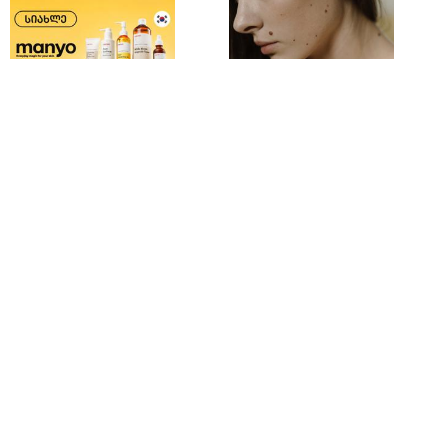
ფერმენტირებული
როდის არის ხალი საშიში და
ინგრედიენტები კანის მოვლაში -
როგორია მისი მოშორების
კორეული ინოვაციური ბრენდი
მარტივი და უსაფრთხო გზები
Manyo საქართველოშია
contentroom.ge
contentroom.ge