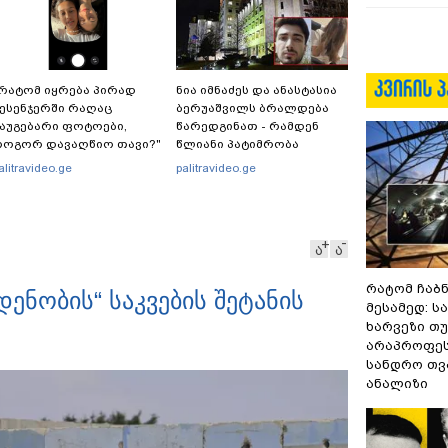
რატომ იყრება პირად
ნია იმნაძეს და ანასტასია
ესენჯერში რაღაც
ბერუაშვილს ბრალდება
აუგებარი ფოტოები,
წარედგინათ - რამდენ
როგორ დავაღწიო თავი?"
წლიანი პატიმრობა
 შესაძლებელია თუ არა ამ
ემუქრებათ
alitravideo.ge
palitravideo.ge
უნქციის წაშლა?
არასრულწლოვნებს?
ა
ა
რატომ ჩაბ
ენობის“ საკვების შეტანის
მესამედ: ს
ხარვეზი თუ
არაპროფეს
სანდრო თ
ანალიზი