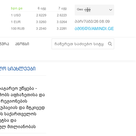
bpn.ge
6 აგვ
7 აგვ
Geo
1 USD
2.6229
2.6223
პარ/7აგვ/26
08:09:27
1 EUR
3.0260
3.0264
ამინდი/AMINDI.GE
100 RUB
3.2340
3.2281
ᲢᲣᲠᲐ
ᲐᲜᲝᲜᲡᲘ
ლო სიახლეები
აგარეო უწყება -
მობს აფხაზეთისა და
 რეგიონების
კუპაციას და მტკიცედ
რს საქართველოს
ეტსა და
ულ მთლიანობას