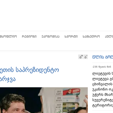
ᲛᲡᲝᲤᲚᲘᲝ
ᲠᲔᲒᲘᲝᲜᲘ
ᲔᲙᲝᲜᲝᲛᲘᲙᲐ
ᲡᲞᲝᲠᲢᲘ
ᲡᲐᲛᲮᲔᲓᲠᲝ
ᲙᲣᲚ
დღის ბო
ა
ა
-236 წუთის წინ
ეთის საპრეზიდენტო
ლიეტუვის ს
არჯვა
ლიეტუვა გ
ცხინვალის
უკანონო ო
უჭერს მხა
სუვერენიტ
ტერიტორი