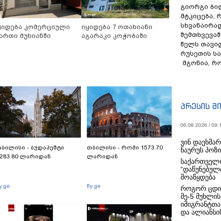
გიორგი ბილ
მტკიცება, 
სხვანაირა
ყიდება კომერციული
იყიდება 7 ოთახიანი
შემთხვევაშ
ართი მუხიანში
აგარაკი კოჭობაში
წელს თავი
რუსეთის ს
მგონია, რ
პრესის მ
06.08.2026 / 09:
ვინ დაეხმა
ბილისი - ბუდაპეშტი
თბილისი - რომი 1573.70
ნაურუს პოზ
283.80 ლარიდან
ლარიდან
საქართველო
“დაწუნებულ
მოაწყდება
ly.ge
fly.ge
როგორ ცდი
მე-5 მუხლის
იმიგრანტთა
და ალიანსის