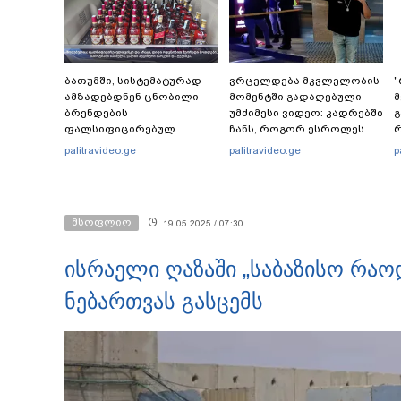
ბათუმში, სისტემატურად
ვრცელდება მკვლელობის
"
ამზადებდნენ ცნობილი
მომენტში გადაღებული
მ
ბრენდების
უმძიმესი ვიდეო: კადრებში
გ
ფალსიფიცირებულ
ჩანს, როგორ ესროლეს
ვისკისა და სხვა
ცნობილ "ტიკტოკერს"
-
palitravideo.ge
palitravideo.ge
p
ალკოჰოლურ სასმელებს -
ლაივის დროს - რას
ფ
რა დეტალებს ასაჯაროებს
ამბობს მომხდარზე
ფინანსთა სამინისტროს
მექსიკის პოლიცია
საგამოძიებო სამსახური?
მსოფლიო
19.05.2025 / 07:30
ისრაელი ღაზაში „საბაზისო რაოდ
ნებართვას გასცემს