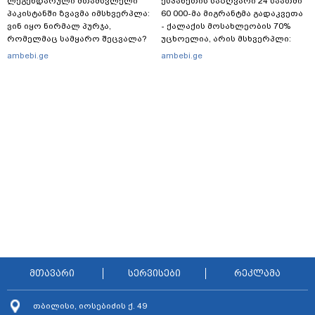
ლეგენდარული მთამსვლელი
ესპანეთის საზღვარი 24 საათში
პაკისტანში ზვავმა იმსხვერპლა:
60 000-მა მიგრანტმა გადაკვეთა
ვინ იყო ნირმალ პურჯა,
- ქალაქის მოსახლეობის 70%
რომელმაც სამყარო შეცვალა?
უცხოელია, არის მსხვერპლი:
ბოლო ცნობები სეუტადან,
ambebi.ge
ambebi.ge
სადაც ადგილობრივებს ქუჩაში
გასვლის ეშინიათ
მთავარი
სერვისები
რეკლამა
თბილისი, იოსებიძის ქ. 49