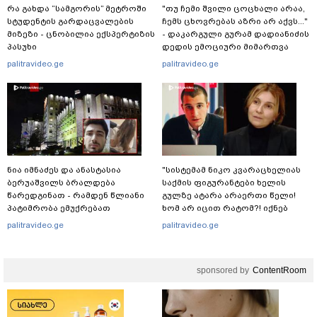
რა გახდა “სამგორის” მეტროში
"თუ ჩემი შვილი ცოცხალი არაა,
სტუდენტის გარდაცვალების
ჩემს ცხოვრებას აზრი არ აქვს..."
მიზეზი - ცნობილია ექსპერტიზის
- დაკარგული გურამ დადიანიძის
პასუხი
დედის ემოციური მიმართვა
palitravideo.ge
palitravideo.ge
ნია იმნაძეს და ანასტასია
"სისტემამ ნიკო კვარაცხელიას
ბერუაშვილს ბრალდება
საქმის ფიგურანტები ხელის
წარედგინათ - რამდენ წლიანი
გულზე ატარა არაერთი წელი!
პატიმრობა ემუქრებათ
ხომ არ იცით რატომ?! იქნებ
არასრულწლოვნებს?
იმიტომ რომ თავად
palitravideo.ge
palitravideo.ge
დაუკვეთეს?!“ – ნიკო
კვარაცხელიას დედა
განცხადებას ავრცელებს
sponsored by
ContentRoom