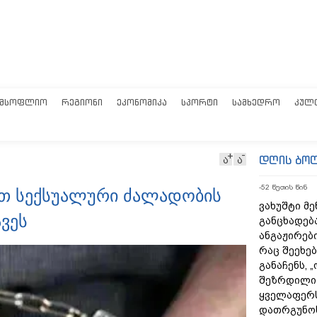
ᲛᲡᲝᲤᲚᲘᲝ
ᲠᲔᲒᲘᲝᲜᲘ
ᲔᲙᲝᲜᲝᲛᲘᲙᲐ
ᲡᲞᲝᲠᲢᲘ
ᲡᲐᲛᲮᲔᲓᲠᲝ
ᲙᲣᲚ
დღის ბო
ა
ა
-52 წუთის წინ
ართ სექსუალური ძალადობის
ვახუშტი მე
ავეს
განცხადებ
ანგაჟირები
რაც შეეხებ
განაჩენს, 
შეზრდილი
ყველაფერს
დათრგუნო