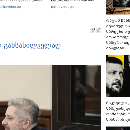
ასუხი
წელი! ხომ არ იცით
alitravideo.ge
palitravideo.ge
რატომ?! იქნებ იმიტომ
რომ თავად დაუკვეთეს?!“
რატომ ჩაბ
– ნიკო კვარაცხელიას
დედა განცხადებას
მესამედ: ს
ა
ა
ავრცელებს
ხარვეზი თუ
არაპროფეს
სანდრო თ
ად განსახილველად
ანალიზი
ჩაკეტილი 
სამკუთხედ
თამაშები,
სისხლის ფ