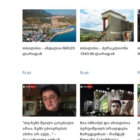
თბილისი - ანტალია 849.20
თბილისი - ჰერაკლიონი
თ
ლარიდან
1540.90 ლარიდან
9
fly.ge
fly.ge
f
"თუ ჩემი შვილი ცოცხალი
ნია იმნაძეს და ანასტასია
რ
არაა, ჩემს ცხოვრებას
ბერუაშვილს ბრალდება
მ
აზრი არ აქვს..." -
წარედგინათ - რამდენ
გ
დაკარგული გურამ
წლიანი პატიმრობა
ც