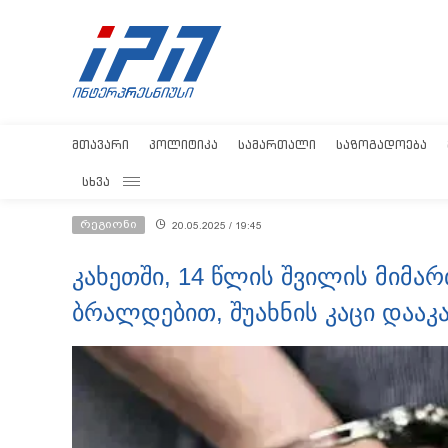
ᲛᲗᲐᲕᲐᲠᲘ
ᲞᲝᲚᲘᲢᲘᲙᲐ
ᲡᲐᲛᲐᲠᲗᲐᲚᲘ
ᲡᲐᲖᲝᲒᲐᲓᲝᲔᲑᲐ
ᲡᲮᲕᲐ
რეგიონი
20.05.2025 / 19:45
კახეთში, 14 წლის შვილის მიმ
ბრალდებით, შუახნის კაცი დააკ