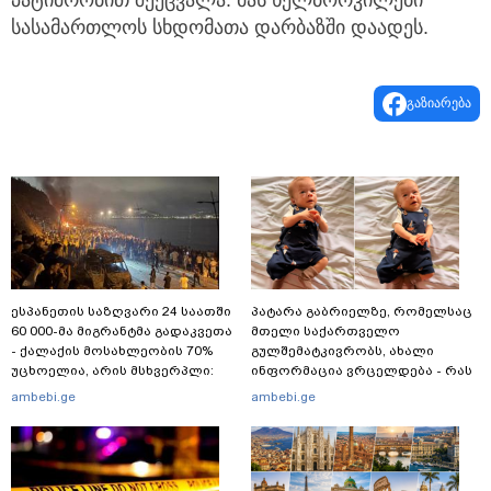
პატიმრობით შეეცვალა. მას ხელბორკილები
სასამართლოს სხდომათა დარბაზში დაადეს.
გაზიარება
ესპანეთის საზღვარი 24 საათში
პატარა გაბრიელზე, რომელსაც
60 000-მა მიგრანტმა გადაკვეთა
მთელი საქართველო
- ქალაქის მოსახლეობის 70%
გულშემატკივრობს, ახალი
უცხოელია, არის მსხვერპლი:
ინფორმაცია ვრცელდება - რას
ბოლო ცნობები სეუტადან,
წერს ბიჭუნას დედა?
ambebi.ge
ambebi.ge
სადაც ადგილობრივებს ქუჩაში
გასვლის ეშინიათ