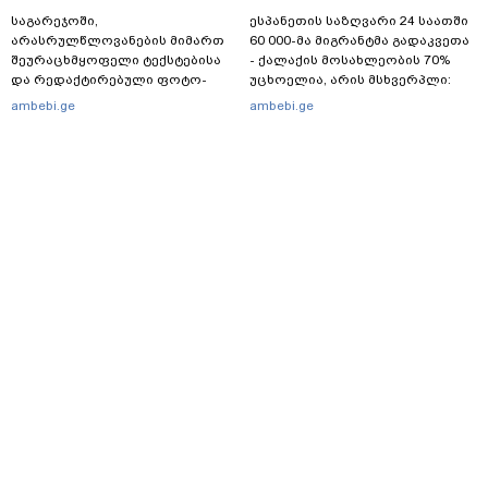
საგარეჯოში,
ესპანეთის საზღვარი 24 საათში
არასრულწლოვანების მიმართ
60 000-მა მიგრანტმა გადაკვეთა
შეურაცხმყოფელი ტექსტებისა
- ქალაქის მოსახლეობის 70%
და რედაქტირებული ფოტო-
უცხოელია, არის მსხვერპლი:
ვიდეომასალის გავრცელების
ბოლო ცნობები სეუტადან,
ambebi.ge
ambebi.ge
ფაქტზე, შსს განცხადებას
სადაც ადგილობრივებს ქუჩაში
ავრცელებს
გასვლის ეშინიათ
მთავარი
სერვისები
რეკლამა