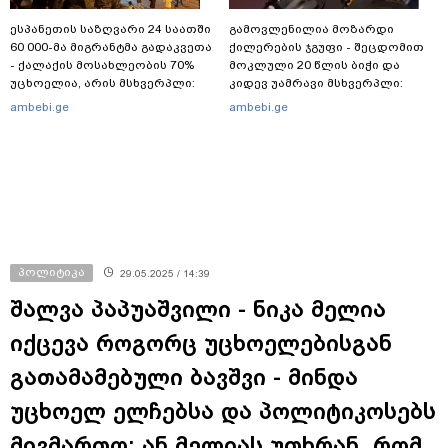
ესპანეთის საზღვარი 24 საათში
გამოვლენილია მოზარდი
60 000-მა მიგრანტმა გადაკვეთა
ქილერების ჯგუფი - შეცდომით
- ქალაქის მოსახლეობის 70%
მოკლული 20 წლის ბიჭი და
უცხოელია, არის მსხვერპლი:
კიდევ უამრავი მსხვერპლი:
ბოლო ცნობები სეუტადან,
რომელ ქვეყნამდე მივიდა
ambebi.ge
ambebi.ge
სადაც ადგილობრივებს ქუჩაში
კვალი მასშტაბური
გასვლის ეშინიათ
სპეცოპერაციის შემდეგ
პოლიტიკა
29.05.2025 / 14:39
შალვა პაპუაშვილი - ნიკა მელია
იქცევა როგორც უცხოელებისგან
გათამამებული ბავშვი - მინდა
უცხოელ ელჩებსა და პოლიტიკოსებს
მივმართო: ან მელიას უთხრან, რომ