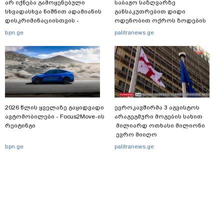
არ იქნება გამოყენებული
საბაჟო საზღვარზე
სხვადასხვა ნიშნით ადამიანის
განსაკუთრებით დიდი
დისკრიმინაციისთვის -
ოდენობით ოქროს ზოდების
განათლების სისტემა დიდი
უკანონოდ გადმოტანის ფაქტზე
bpn.ge
palitranews.ge
უფსკრულისკენ მიდის“
ერთი პირი დააკავა
2026 წლის ყველაზე გაყიდვადი
ევროკავშირმა 3 აგვისტოს
ავტომობილები - Focus2Move-ის
არაგეგმური მოგების სახით
რეიტინგი
მილიარდ ოთხასი მილიონი
ევრო მიიღო
bpn.ge
palitranews.ge