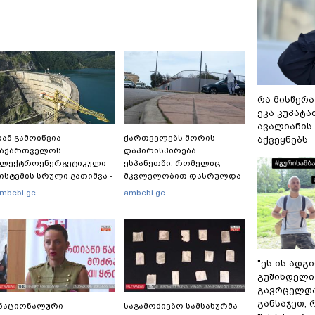
რა მისწერა
ეკა კუპატაძ
ავალიანის 
ამ გამოიწვია
ქართველებს შორის
აქვეყნებს
საქართველოს
დაპირისპირება
ელექტროენერგეტიკული
ესპანეთში, რომელიც
ისტემის სრული გათიშვა -
მკვლელობით დასრულდა
ას ამბობს სემეკ-ის
- რას წერს
mbebi.ge
ambebi.ge
ევრი
საერთაშორისო მედია:
"მანქანა დიდი სიჩქარით
შეეჯახა ჟორასა და
რაინდის"
"ეს ის ადგ
გუშინდელი
გავრცელდა.
განსაჯეთ, 
"ნაციონალური
საგამოძიებო სამსახურმა