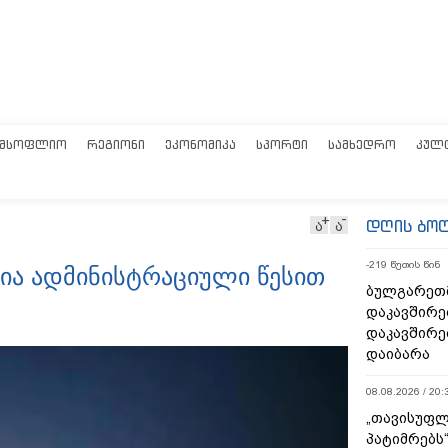
ᲛᲡᲝᲤᲚᲘᲝ
ᲠᲔᲒᲘᲝᲜᲘ
ᲔᲙᲝᲜᲝᲛᲘᲙᲐ
ᲡᲞᲝᲠᲢᲘ
ᲡᲐᲛᲮᲔᲓᲠᲝ
ᲙᲣᲚ
დღის ბო
ა
ა
-219 წუთის წინ
ელია ადმინისტრაციული წესით
ბულგარეთ
დაკავშირე
დაკავშირე
დაიბარა
08.08.2026 / 20:
„თავისუფლ
პატიმრებს