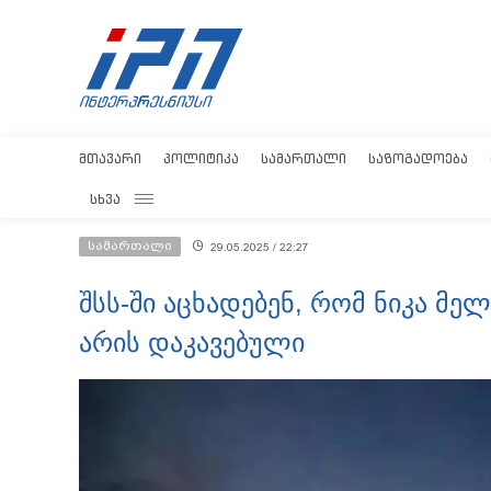
ᲛᲗᲐᲕᲐᲠᲘ
ᲞᲝᲚᲘᲢᲘᲙᲐ
ᲡᲐᲛᲐᲠᲗᲐᲚᲘ
ᲡᲐᲖᲝᲒᲐᲓᲝᲔᲑᲐ
ᲡᲮᲕᲐ
სამართალი
29.05.2025 / 22:27
შსს-ში აცხადებენ, რომ ნიკა მ
არის დაკავებული