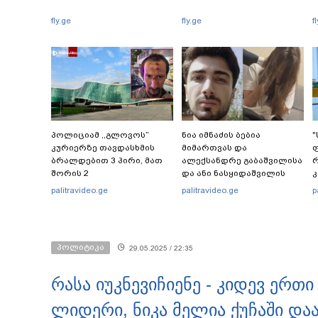
fly.ge
fly.ge
f
პოლიციამ ,,გლოვოს”
ნია იმნაძის ბებია
"
კურიერზე თავდასხმის
მიმართვას და
ფ
ბრალდებით 3 პირი, მათ
ალექსანდრე გაბაშვილისა
რ
შორის 2
და ანი ნასყიდაშვილის
არასრულწლოვანი
პირადი მიმოწერის
ბ
palitravideo.ge
palitravideo.ge
p
დააკავა - შსს
"სქრინებს" ავრცელებს
ე
ინფორმაციას ავრცელებს
პოლიტიკა
29.05.2025 / 22:35
რასა იუკნევიჩიენე - კიდევ ერ
ლიდერი, ნიკა მელია ქუჩაში და