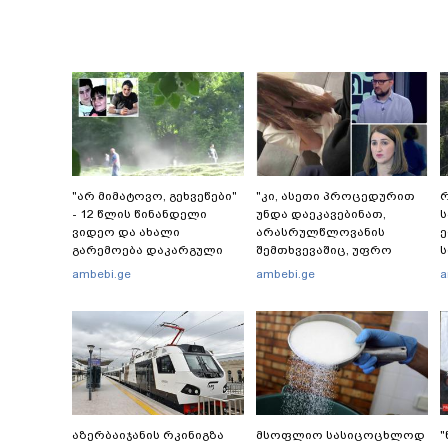
"არ მიმატოვო, გეხვეწები"
"კი, ასეთი პროცედურით
რ
- 12 წლის წინანდელი
უნდა დაეკავებინათ,
ვიდეო და ახალი
არასრულწლოვანის
გარემოება დაკარგული
შემთხვევაშიც, უფრო
ს
ბიჭის საქმეში: რას ამბობს
მსუბუქი ვარიანტი ძნელი
რ
ambebi.ge
ambebi.ge
a
გურამ დადიანიძის დედა
წარმოსადგენია...
წ
ბუნდოვანია, რატომ
აღსრულდა განჩინება
ღამე" - იურისტები
აზერბაიჯანის რკინიგზა
მსოფლიო სასიცოცხლოდ