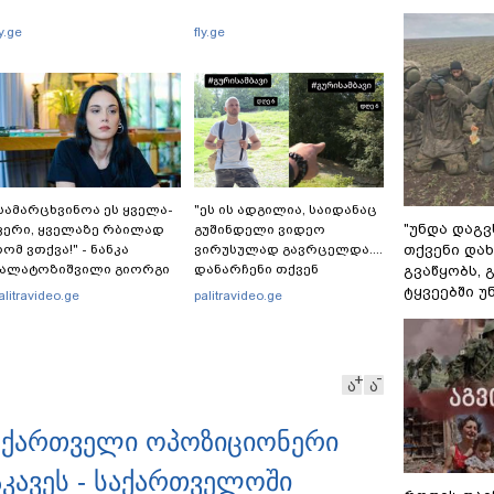
ly.ge
fly.ge
სა­მარ­ცხვი­ნოა ეს ყვე­ლა­
"ეს ის ადგილია, საიდანაც
"უნდა დაგვ
ე­რი, ყვე­ლა­ზე რბი­ლად
გუშინდელი ვიდეო
თქვენი დახ
ომ ვთქვა!" - ნანკა
ვირუსულად გავრცელდა....
კალატოზიშვილი გიორგი
დანარჩენი თქვენ
გვაწყობს,
არამიძის განცხადებას
განსაჯეთ, რამდენად
ტყვეებში უ
alitravideo.ge
palitravideo.ge
ხმაურება
შესაძლებელია აქ
ადამიანის გადავარდნა" -
რა კადრებს აქვეყნებს
კობა ახალაძე მლეთიდან,
ა
ა
სადაც 12 წლის წინ გურამ
დადიანიძე გაუჩინარდა?
თი ქართველი ოპოზიციონერი
აკავეს - საქართველოში