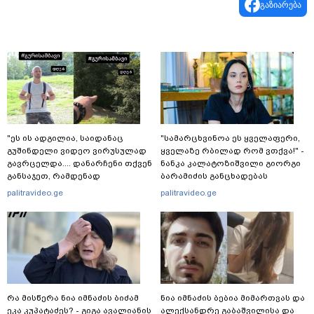
გაზიარება
"ეს ის ადგილია, საიდანაც
"სა­მარ­ცხვი­ნოა ეს ყვე­ლა­ფე­რი,
გუშინდელი ვიდეო ვირუსულად
ყვე­ლა­ზე რბი­ლად რომ ვთქვა!" -
გავრცელდა.... დანარჩენი თქვენ
ნანკა კალატოზიშვილი გიორგი
განსაჯეთ, რამდენად
ბარამიძის განცხადებას
შესაძლებელია აქ ადამიანის
ეხმაურება
palitravideo.ge
palitravideo.ge
გადავარდნა" - რა კადრებს
აქვეყნებს კობა ახალაძე
მლეთიდან, სადაც 12 წლის წინ
გურამ დადიანიძე გაუჩინარდა?
რა მისწერა ნია იმნაძის ბიძამ
ნია იმნაძის ბებია მიმართვას და
ეკა კუპატაძეს? - გიგა ავალიანის
ალექსანდრე გაბაშვილისა და