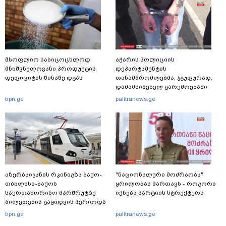
მსოფლიო სასიცოცხლოდ
აჭარის პოლიციის
მნიშვნელოვანი პროდუქტის
დეპარტამენტის
დეფიციტის წინაშე დგას
თანამშრომლებმა, ჯგუფურად,
დამამძიმებელ გარემოებაში
ჩადენილი განზრახ
bpn.ge
palitranews.ge
მკვლელობის მცდელობისა და
ცეცხლსასროლი იარაღის
მართლსაწინააღდმეგო შეძენა-
შენახვა-ტარებისთვის ძებნილი
პირი დააკავა
აზერბაიჯანის რკინიგზა ბაქო-
"ნაციონალური მოძრაობა"
თბილისი-ბაქოს
ყრილობას მართავს - როგორი
საერთაშორისო მარშრუტზე
იქნება პარტიის სტრუქტურა
ბილეთების გაყიდვის პერიოდს
ახანგრძლივებს
bpn.ge
palitranews.ge