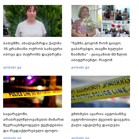
ბათუმში, ახალგაზრდა ქალმა
"ჩემმა გოგომ რომ გაიგო,
16-გრამიანი ოქროს სამაჯური
ვაბარებდი, თავში ხელები
იპოვა და პატრონს დაუბრუნა
წაიშინა" - გაიცანით 60 წლის
აბიტურიენტი: რატომ
გადაწყვიტა ბაგრატიონთა
ambebi.ge
ambebi.ge
შთამომავალმა პედაგოგმა
გამოცდებზე გასვლა
საგარეჯოში,
უმძიმესი ავარია ავტობანზე:
არასრულწლოვანების მიმართ
ავტომობილი ქვეითს დაეჯახა,
შეურაცხმყოფელი ტექსტებისა
ქალი ადგილზე დაიღუპა
და რედაქტირებული ფოტო-
ვიდეომასალის გავრცელების
ambebi.ge
ambebi.ge