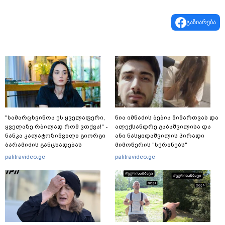
გაზიარება
"სა­მარ­ცხვი­ნოა ეს ყვე­ლა­ფე­რი,
ნია იმნაძის ბებია მიმართვას და
ყვე­ლა­ზე რბი­ლად რომ ვთქვა!" -
ალექსანდრე გაბაშვილისა და
ნანკა კალატოზიშვილი გიორგი
ანი ნასყიდაშვილის პირადი
ბარამიძის განცხადებას
მიმოწერის "სქრინებს"
ეხმაურება
ავრცელებს
palitravideo.ge
palitravideo.ge