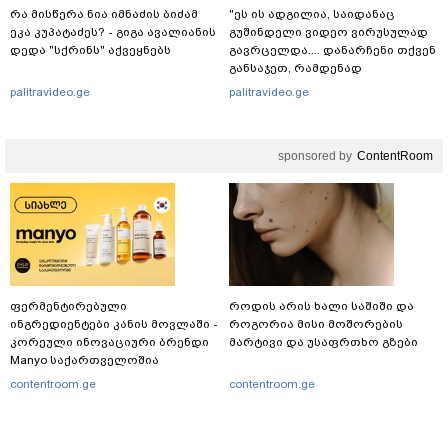
რა მისწერა ნია იმნაძის ბიძამ
"ეს ის ადგილია, საიდანაც
ეკა კუპატაძეს? - გიგა ავალიანის
გუშინდელი ვიდეო ვირუსულად
დედა "სქრინს" აქვეყნებს
გავრცელდა.... დანარჩენი თქვენ
განსაჯეთ, რამდენად
შესაძლებელია აქ ადამიანის
palitravideo.ge
palitravideo.ge
გადავარდნა" - რა კადრებს
აქვეყნებს კობა ახალაძე
მლეთიდან, სადაც 12 წლის წინ
sponsored by
ContentRoom
გურამ დადიანიძე გაუჩინარდა?
ფერმენტირებული
როდის არის ხალი საშიში და
ინგრედიენტები კანის მოვლაში -
როგორია მისი მოშორების
კორეული ინოვაციური ბრენდი
მარტივი და უსაფრთხო გზები
Manyo საქართველოშია
contentroom.ge
contentroom.ge