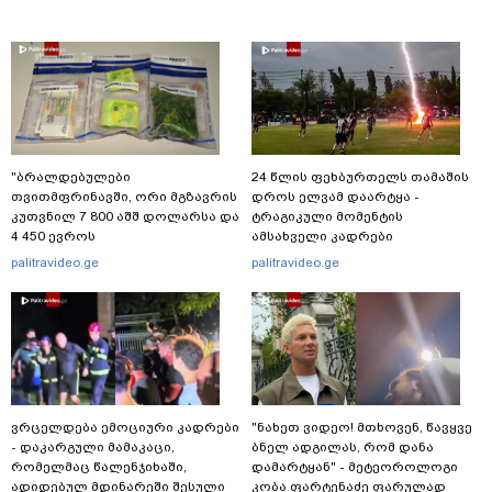
"ბრალდებულები
24 წლის ფეხბურთელს თამაშის
თვითმფრინავში, ორი მგზავრის
დროს ელვამ დაარტყა -
კუთვნილ 7 800 აშშ დოლარსა და
ტრაგიკული მომენტის
4 450 ევროს
ამსახველი კადრები
მართლსაწინააღმდეგოდ
ტაილანდიდან მედიაში
palitravideo.ge
palitravideo.ge
დაეუფლნენ" - დანაშაულის რა
ვრცელდება
დეტალები ხდება ცნობილი?
ვრცელდება ემოციური კადრები
"ნახეთ ვიდეო! მთხოვენ, წავყვე
- დაკარგული მამაკაცი,
ბნელ ადგილას, რომ დანა
რომელმაც წალენჯიხაში,
დამარტყან" - მეტეოროლოგი
ადიდებულ მდინარეში შესული
კობა ფარტენაძე ფარულად