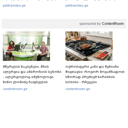
დედა-შვილი გადაარჩინა,
გადაღებულ კადრებს აქვეყნებს
palitravideo.ge
palitravideo.ge
ცოცხალი იპოვეს: ცნობილია
მისი ვინაობა
sponsored by
ContentRoom
მწერების ნაკბენები, მზის
ოქროსფერი კანი და წვნიანი
ალერგია და ამბროზიის სეზონი
შიგთავსი: როგორ მოვამზადოთ
- ალერგოლოგ-იმუნოლოგი
სწორად პრემიუმ ხარისხის
ნინო ლომიძე ზაფხულის
სოსისი - რჩევები
ალერგიებზე
„შეფმაისტერის“
contentroom.ge
contentroom.ge
ტექნოლოგისგან