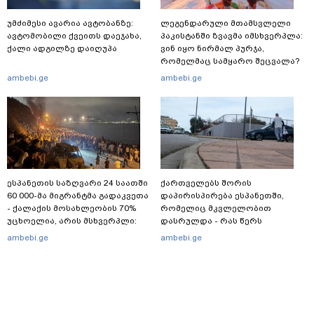
უმძიმესი ავარია ავტობანზე:
ლეგენდარული მთამსვლელი
ავტომობილი ქვეითს დაეჯახა,
პაკისტანში ზვავმა იმსხვერპლა:
ქალი ადგილზე დაიღუპა
ვინ იყო ნირმალ პურჯა,
რომელმაც სამყარო შეცვალა?
ambebi.ge
ambebi.ge
ესპანეთის საზღვარი 24 საათში
ქართველებს შორის
60 000-მა მიგრანტმა გადაკვეთა
დაპირისპირება ესპანეთში,
- ქალაქის მოსახლეობის 70%
რომელიც მკვლელობით
უცხოელია, არის მსხვერპლი:
დასრულდა - რას წერს
ბოლო ცნობები სეუტადან,
საერთაშორისო მედია: "მანქანა
ambebi.ge
ambebi.ge
სადაც ადგილობრივებს ქუჩაში
დიდი სიჩქარით შეეჯახა ჟორასა
გასვლის ეშინიათ
და რაინდის"