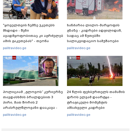
"ყოველთვის ჩემზე უკეთესს
ხანძარია ლილო-მარყოფის
მხდიდი - შენი
გზაზე - კადრები ადგილიდან,
ავადმყოფობითაც კი აგრძელებ
სადაც ამ წუთებში
ამის გაკეთებას" - თეონა
სალიკვიდაციო სამუშაოები
კონტრიძე მეუღლეს ემოციურ
მიმდინარეობს
palitravideo.ge
palitravideo.ge
"პოსტს" უძღვნის
პოლიციამ ,,გლოვოს” კურიერზე
24 წლის ფეხბურთელს თამაშის
თავდასხმის ბრალდებით 3
დროს ელვამ დაარტყა -
პირი, მათ შორის 2
ტრაგიკული მომენტის
არასრულწლოვანი დააკავა -
ამსახველი კადრები
შსს ინფორმაციას ავრცელებს
ტაილანდიდან მედიაში
palitravideo.ge
palitravideo.ge
ვრცელდება