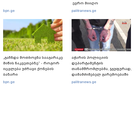
ევრო მიიღო
bpn.ge
palitranews.ge
„გაჩნდა მოთხოვნა სააგარაკე
აჭარის პოლიციის
მიწის ნაკვეთებზე“ - როგორ
დეპარტამენტის
იცვლება უძრავი ქონების
თანამშრომლებმა, ჯგუფურად,
ბაზარი
დამამძიმებელ გარემოებაში
ჩადენილი განზრახ
bpn.ge
palitranews.ge
მკვლელობის მცდელობისა და
ცეცხლსასროლი იარაღის
მართლსაწინააღდმეგო შეძენა-
შენახვა-ტარებისთვის ძებნილი
პირი დააკავა